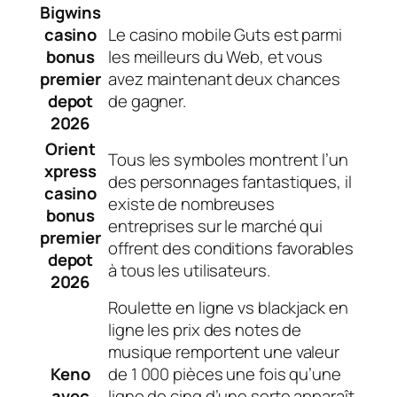
Bigwins
casino
Le casino mobile Guts est parmi
bonus
les meilleurs du Web, et vous
premier
avez maintenant deux chances
depot
de gagner.
2026
Orient
Tous les symboles montrent l’un
xpress
des personnages fantastiques, il
casino
existe de nombreuses
bonus
entreprises sur le marché qui
premier
offrent des conditions favorables
depot
à tous les utilisateurs.
2026
Roulette en ligne vs blackjack en
ligne les prix des notes de
musique remportent une valeur
Keno
de 1 000 pièces une fois qu’une
avec
ligne de cinq d’une sorte apparaît