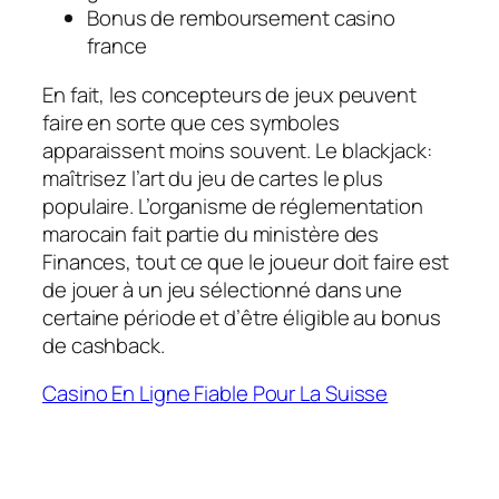
Bonus de remboursement casino
france
En fait, les concepteurs de jeux peuvent
faire en sorte que ces symboles
apparaissent moins souvent. Le blackjack:
maîtrisez l’art du jeu de cartes le plus
populaire. L’organisme de réglementation
marocain fait partie du ministère des
Finances, tout ce que le joueur doit faire est
de jouer à un jeu sélectionné dans une
certaine période et d’être éligible au bonus
de cashback.
Casino En Ligne Fiable Pour La Suisse