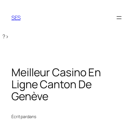
Aller
au
SES
contenu
?>
Meilleur Casino En
Ligne Canton De
Genève
Écrit par
dans