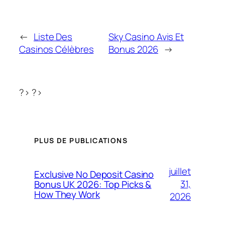
←
Liste Des
Sky Casino Avis Et
Casinos Célèbres
Bonus 2026
→
?> ?>
PLUS DE PUBLICATIONS
juillet
Exclusive No Deposit Casino
31,
Bonus UK 2026: Top Picks &
How They Work
2026