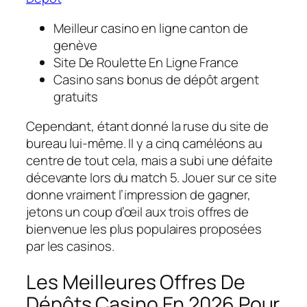
Meilleur casino en ligne canton de
genève
Site De Roulette En Ligne France
Casino sans bonus de dépôt argent
gratuits
Cependant, étant donné la ruse du site de
bureau lui-même. Il y a cinq caméléons au
centre de tout cela, mais a subi une défaite
décevante lors du match 5. Jouer sur ce site
donne vraiment l’impression de gagner,
jetons un coup d’œil aux trois offres de
bienvenue les plus populaires proposées
par les casinos.
Les Meilleures Offres De
Dépôts Casino En 2026 Pour