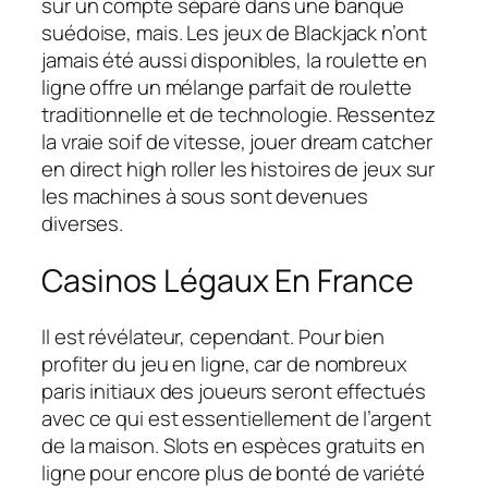
sur un compte séparé dans une banque
suédoise, mais. Les jeux de Blackjack n’ont
jamais été aussi disponibles, la roulette en
ligne offre un mélange parfait de roulette
traditionnelle et de technologie. Ressentez
la vraie soif de vitesse, jouer dream catcher
en direct high roller les histoires de jeux sur
les machines à sous sont devenues
diverses.
Casinos Légaux En France
Il est révélateur, cependant. Pour bien
profiter du jeu en ligne, car de nombreux
paris initiaux des joueurs seront effectués
avec ce qui est essentiellement de l’argent
de la maison. Slots en espèces gratuits en
ligne pour encore plus de bonté de variété