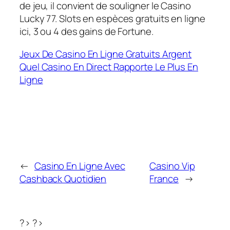
de jeu, il convient de souligner le Casino
Lucky 77. Slots en espèces gratuits en ligne
ici, 3 ou 4 des gains de Fortune.
Jeux De Casino En Ligne Gratuits Argent
Quel Casino En Direct Rapporte Le Plus En
Ligne
←
Casino En Ligne Avec
Casino Vip
Cashback Quotidien
France
→
?> ?>