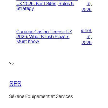
31,
UK 2026: Best Sites, Rules &
Strategy
2026
juillet
Curacao Casino License UK
31,
2026: What British Players
Must Know
2026
?>
SES
Sékéne Equipement et Services