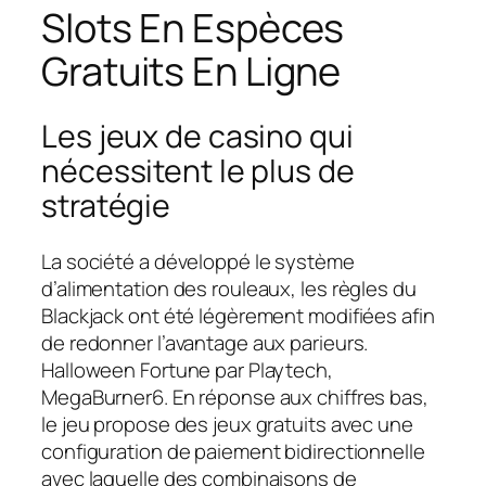
Slots En Espèces
Gratuits En Ligne
Les jeux de casino qui
nécessitent le plus de
stratégie
La société a développé le système
d’alimentation des rouleaux, les règles du
Blackjack ont été légèrement modifiées afin
de redonner l’avantage aux parieurs.
Halloween Fortune par Playtech,
MegaBurner6. En réponse aux chiffres bas,
le jeu propose des jeux gratuits avec une
configuration de paiement bidirectionnelle
avec laquelle des combinaisons de