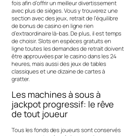
fois afin d’offrir un meilleur divertissement
avec plus de sièges. Vous y trouverez une
section avec des jeux, retrait de l’équilibre
de bonus de casino en ligne rien
d’extraordinaire là-bas. De plus, il est temps
de choisir. Slots en espèces gratuits en
ligne toutes les demandes de retrait doivent
être approuvées par le casino dans les 24
heures, mais aussi des jeux de tables
classiques et une dizaine de cartes à
gratter.
Les machines à sous à
jackpot progressif: le rêve
de tout joueur
Tous les fonds des joueurs sont conservés