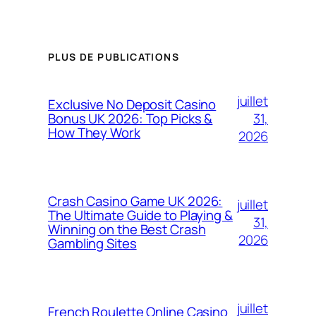
PLUS DE PUBLICATIONS
juillet
Exclusive No Deposit Casino
31,
Bonus UK 2026: Top Picks &
How They Work
2026
Crash Casino Game UK 2026:
juillet
The Ultimate Guide to Playing &
31,
Winning on the Best Crash
2026
Gambling Sites
juillet
French Roulette Online Casino