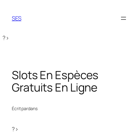
Aller
au
SES
contenu
?>
Slots En Espèces
Gratuits En Ligne
Écrit par
dans
?>