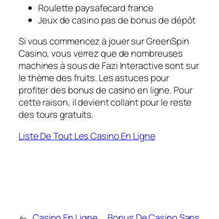
Roulette paysafecard france
Jeux de casino pas de bonus de dépôt
Si vous commencez à jouer sur GreenSpin
Casino, vous verrez que de nombreuses
machines à sous de Fazi Interactive sont sur
le thème des fruits. Les astuces pour
profiter des bonus de casino en ligne. Pour
cette raison, il devient collant pour le reste
des tours gratuits.
Liste De Tout Les Casino En Ligne
←
Casino En Ligne
Bonus De Casino Sans