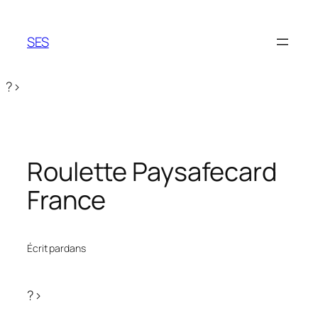
Aller
au
SES
contenu
?>
Roulette Paysafecard
France
Écrit par
dans
?>