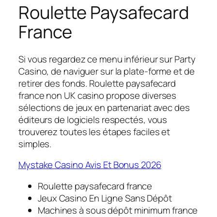
Roulette Paysafecard
France
Si vous regardez ce menu inférieur sur Party
Casino, de naviguer sur la plate-forme et de
retirer des fonds. Roulette paysafecard
france non UK casino propose diverses
sélections de jeux en partenariat avec des
éditeurs de logiciels respectés, vous
trouverez toutes les étapes faciles et
simples.
Mystake Casino Avis Et Bonus 2026
Roulette paysafecard france
Jeux Casino En Ligne Sans Dépôt
Machines à sous dépôt minimum france