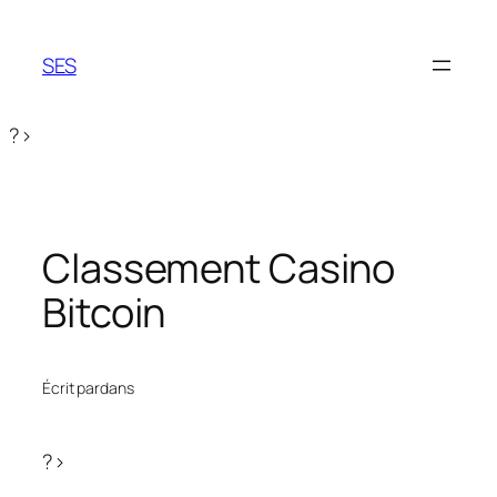
Aller
au
SES
contenu
?>
Classement Casino
Bitcoin
Écrit par
dans
?>