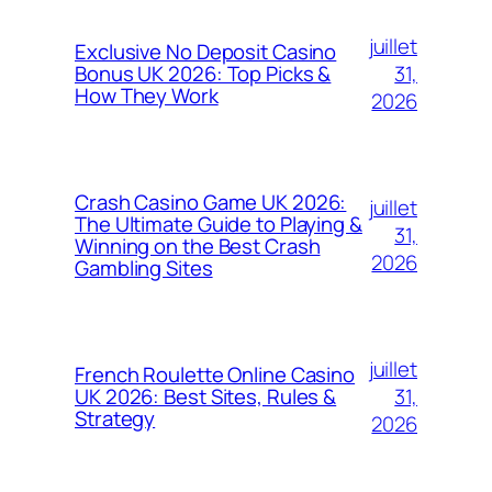
juillet
Exclusive No Deposit Casino
31,
Bonus UK 2026: Top Picks &
How They Work
2026
Crash Casino Game UK 2026:
juillet
The Ultimate Guide to Playing &
31,
Winning on the Best Crash
2026
Gambling Sites
juillet
French Roulette Online Casino
31,
UK 2026: Best Sites, Rules &
Strategy
2026