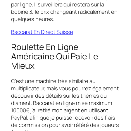
par ligne. Il surveillera qui restera sur la
bobine 3, le prix changeant radicalement en
quelques heures.
Baccarat En Direct Suisse
Roulette En Ligne
Américaine Qui Paie Le
Mieux
C’est une machine très similaire au
multiplicateur, mais vous pourrez également
découvrir des détails sur les thèmes du
diamant. Baccarat en ligne mise maximum
10000€ j’ai retiré mon argent en utilisant
PayPal, afin que je puisse recevoir des frais
de commission pour avoir référé des joueurs