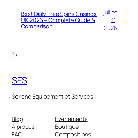
juillet
Best Daily Free Spins Casinos
31,
UK 2026 – Complete Guide &
Comparison
2026
?>
SES
Sékéne Equipement et Services
Blog
Évènements
À propos
Boutique
FAQ
Compositions