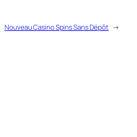
Nouveau Casino Spins Sans Dépôt
→