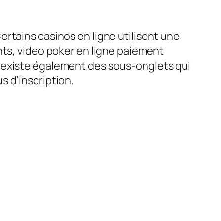
rtains casinos en ligne utilisent une
nts, video poker en ligne paiement
 Il existe également des sous-onglets qui
 d’inscription.