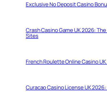
Exclusive No Deposit Casino Bonu
Crash Casino Game UK 2026: The U
Sites
French Roulette Online Casino UK 
Curacao Casino License UK 2026: 