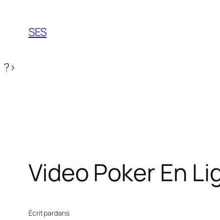
Aller
au
SES
contenu
?>
Video Poker En L
Écrit par
dans