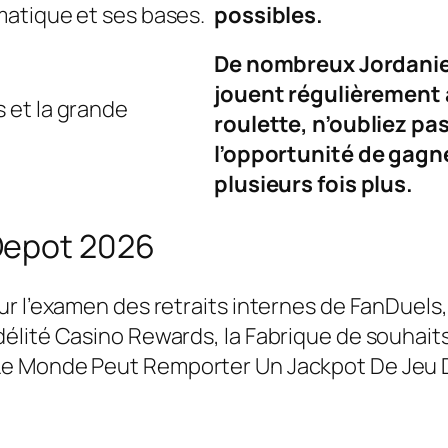
matique et ses bases.
possibles.
De nombreux Jordani
jouent régulièrement 
es et la grande
roulette, n’oubliez pa
l’opportunité de gagn
plusieurs fois plus.
Depot 2026
ur l’examen des retraits internes de FanDuels
élité Casino Rewards, la Fabrique de souhait
Le Monde Peut Remporter Un Jackpot De Jeu D