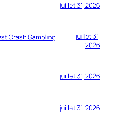
juillet 31, 2026
juillet 31,
est Crash Gambling
2026
juillet 31, 2026
juillet 31, 2026