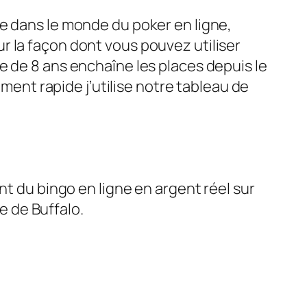
e dans le monde du poker en ligne,
r la façon dont vous pouvez utiliser
e de 8 ans enchaîne les places depuis le
ement rapide j’utilise notre tableau de
nt du bingo en ligne en argent réel sur
te de Buffalo.