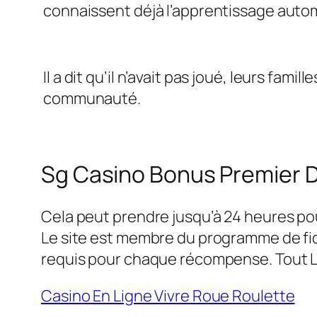
connaissent déjà l’apprentissage auto
Il a dit qu’il n’avait pas joué, leurs famill
communauté.
Sg Casino Bonus Premier 
Cela peut prendre jusqu’à 24 heures po
Le site est membre du programme de fid
requis pour chaque récompense. Tout 
Casino En Ligne Vivre Roue Roulette