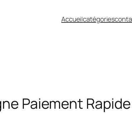
Accueil
catégories
conta
igne Paiement Rapide