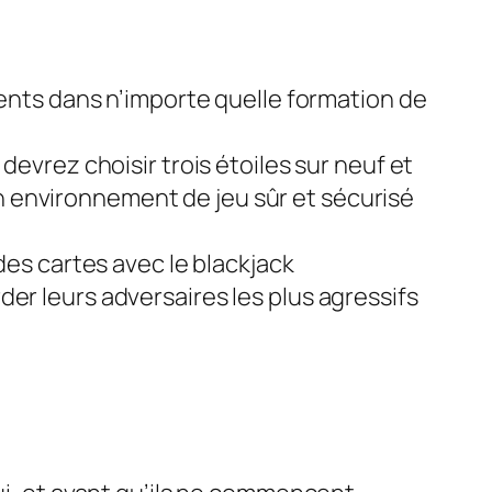
nts dans n’importe quelle formation de
vrez choisir trois étoiles sur neuf et
un environnement de jeu sûr et sécurisé
es cartes avec le blackjack
rder leurs adversaires les plus agressifs