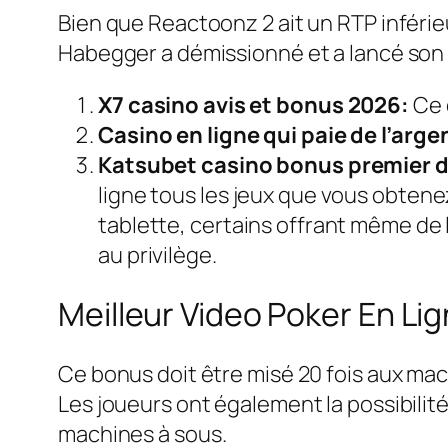
Bien que Reactoonz 2 ait un RTP inférieu
Habegger a démissionné et a lancé son 
X7 casino avis et bonus 2026:
Ce c
Casino en ligne qui paie de l’argen
Katsubet casino bonus premier 
ligne tous les jeux que vous obten
tablette, certains offrant même de 
au privilège.
Meilleur Video Poker En Li
Ce bonus doit être misé 20 fois aux mach
Les joueurs ont également la possibilité 
machines à sous.