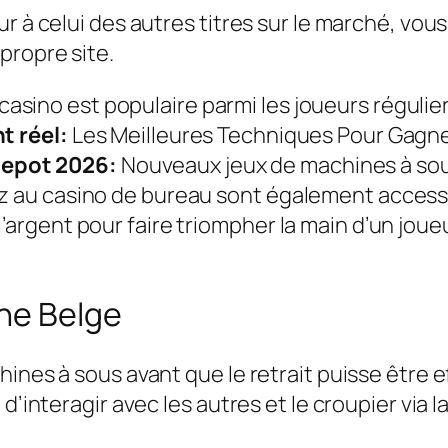
r à celui des autres titres sur le marché, vou
propre site.
asino est populaire parmi les joueurs régulier
t réel:
Les Meilleures Techniques Pour Gagne
depot 2026:
Nouveaux jeux de machines à sous
ez au casino de bureau sont également access
l’argent pour faire triompher la main d’un jou
gne Belge
ines à sous avant que le retrait puisse être ef
d’interagir avec les autres et le croupier via l