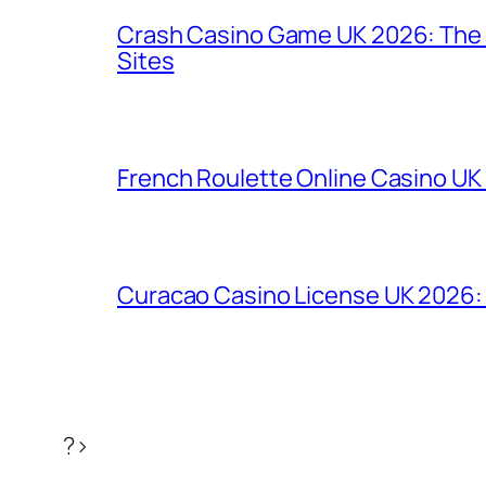
Crash Casino Game UK 2026: The U
Sites
French Roulette Online Casino UK 
Curacao Casino License UK 2026: 
?>