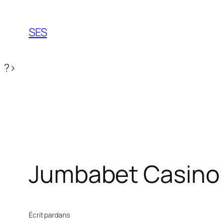
Aller
au
SES
contenu
?>
Jumbabet Casino
Écrit par
dans