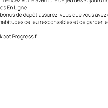
mencez votre aventure de jeu dès aujourd’hu
es En Ligne
bonus de dépôt assurez-vous que vous avez en
habitudes de jeu responsables et de garder le
ckpot Progressif.