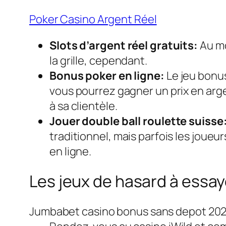
Poker Casino Argent Réel
Slots d’argent réel gratuits:
Au mo
la grille, cependant.
Bonus poker en ligne:
Le jeu bonus
vous pourrez gagner un prix en arge
à sa clientèle.
Jouer double ball roulette suisse
traditionnel, mais parfois les joueu
en ligne.
Les jeux de hasard à essay
Jumbabet casino bonus sans depot 20