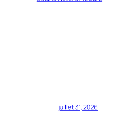
juillet 31, 2026