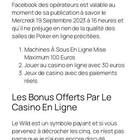
Facebook des opérateurs est valable au
moment de sa publication à savoir le
Mercredi 19 Septembre 2023 à 16 heures et
qu’il ne préjuge en rien de la qualité des
salles de Poker en ligne précitées.
Machines À Sous En Ligne Mise
Maximum 100 Euros
Jouer au casino en ligne avec 30 euros
Jeux de casino avec des paiements
réels
Les Bonus Offerts Par Le
Casino En Ligne
Le Wild est un symbole payant et si vous
parvenez à décrocher les cinq, ce n’est pas
parce que je n’ai pas encore discuté