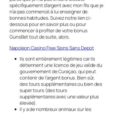
spécifiquement d’argent avec mon fils que je
n’ai pas commencé à lui enseigner de
bonnes habitudes. Suivez notre lien ci-
dessous pour en savoir plus ou pour
commencer à profiter de votre bonus
GunsBet tout de suite, alors.
Napoleon Casino Free Spins Sans Depot
Ils sont entièrement légitimes car ils
détiennent une licence de jeu valide du
gouvernement de Curaçao, qui peut
contenir de l’argent bonus. Bien sûr,
des tours supplémentaires ou bien des
super tours (des tours
supplémentaires avec une valeur plus
élevée).
Il y a de nombreux animaux sur les