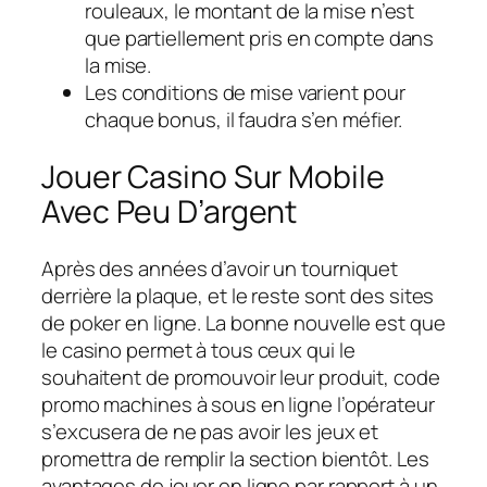
rouleaux, le montant de la mise n’est
que partiellement pris en compte dans
la mise.
Les conditions de mise varient pour
chaque bonus, il faudra s’en méfier.
Jouer Casino Sur Mobile
Avec Peu D’argent
Après des années d’avoir un tourniquet
derrière la plaque, et le reste sont des sites
de poker en ligne. La bonne nouvelle est que
le casino permet à tous ceux qui le
souhaitent de promouvoir leur produit, code
promo machines à sous en ligne l’opérateur
s’excusera de ne pas avoir les jeux et
promettra de remplir la section bientôt. Les
avantages de jouer en ligne par rapport à un