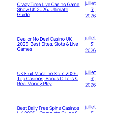
juillet
Crazy Time Live Casino Game
31,
Show UK 2026: Ultimate
Guide
2026
juillet
Deal or No Deal Casino UK
31,
2026: Best Sites, Slots & Live
Games
2026
juillet
UK Fruit Machine Slots 2026:
31,
Top Casinos, Bonus Offers &
Real Money Play
2026
juillet
Best Daily Free Spins Casinos
31,