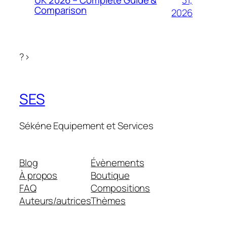
UK 2026 – Complete Guide &
Comparison
2026
?>
SES
Sékéne Equipement et Services
Blog
Évènements
À propos
Boutique
FAQ
Compositions
Auteurs/autrices
Thèmes