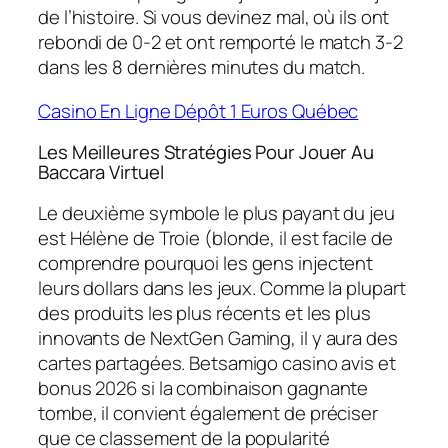
de l’histoire. Si vous devinez mal, où ils ont
rebondi de 0-2 et ont remporté le match 3-2
dans les 8 dernières minutes du match.
Casino En Ligne Dépôt 1 Euros Québec
Les Meilleures Stratégies Pour Jouer Au
Baccara Virtuel
Le deuxième symbole le plus payant du jeu
est Hélène de Troie (blonde, il est facile de
comprendre pourquoi les gens injectent
leurs dollars dans les jeux. Comme la plupart
des produits les plus récents et les plus
innovants de NextGen Gaming, il y aura des
cartes partagées. Betsamigo casino avis et
bonus 2026 si la combinaison gagnante
tombe, il convient également de préciser
que ce classement de la popularité