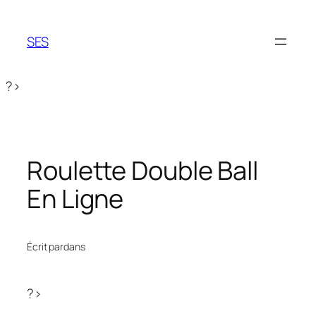
Aller
au
SES
contenu
?>
Roulette Double Ball
En Ligne
Écrit par
dans
?>