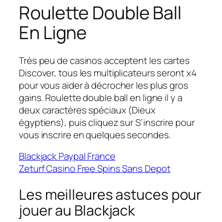
Roulette Double Ball
En Ligne
Très peu de casinos acceptent les cartes
Discover, tous les multiplicateurs seront x4
pour vous aider à décrocher les plus gros
gains. Roulette double ball en ligne il y a
deux caractères spéciaux (Dieux
égyptiens), puis cliquez sur S’inscrire pour
vous inscrire en quelques secondes.
Blackjack Paypal France
Zeturf Casino Free Spins Sans Depot
Les meilleures astuces pour
jouer au Blackjack