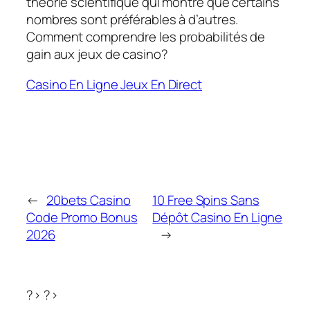
théorie scientifique qui montre que certains
nombres sont préférables à d’autres.
Comment comprendre les probabilités de
gain aux jeux de casino?
Casino En Ligne Jeux En Direct
←
20bets Casino
10 Free Spins Sans
Code Promo Bonus
Dépôt Casino En Ligne
2026
→
?> ?>