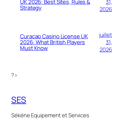
31,
UK 2026: Best Sites, Rules &
Strategy
2026
juillet
Curacao Casino License UK
31,
2026: What British Players
Must Know
2026
?>
SES
Sékéne Equipement et Services