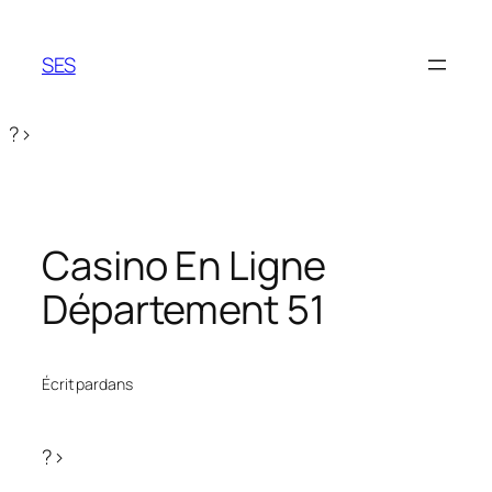
Aller
au
SES
contenu
?>
Casino En Ligne
Département 51
Écrit par
dans
?>