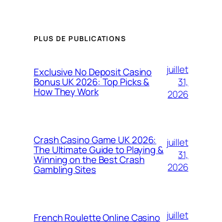
PLUS DE PUBLICATIONS
juillet
Exclusive No Deposit Casino
31,
Bonus UK 2026: Top Picks &
How They Work
2026
Crash Casino Game UK 2026:
juillet
The Ultimate Guide to Playing &
31,
Winning on the Best Crash
2026
Gambling Sites
juillet
French Roulette Online Casino