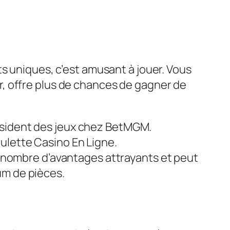
s uniques, c’est amusant à jouer. Vous
, offre plus de chances de gagner de
résident des jeux chez BetMGM.
lette Casino En Ligne.
 nombre d’avantages attrayants et peut
um de pièces.