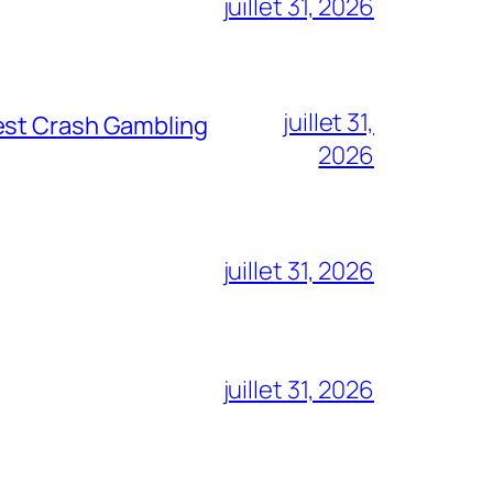
juillet 31, 2026
juillet 31,
est Crash Gambling
2026
juillet 31, 2026
juillet 31, 2026