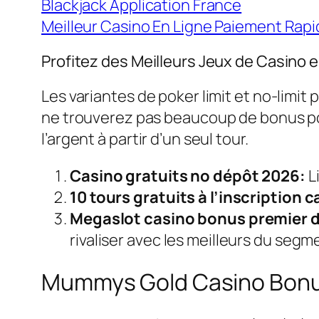
Blackjack Application France
Meilleur Casino En Ligne Paiement Rapi
Profitez des Meilleurs Jeux de Casino 
Les variantes de poker limit et no-limi
ne trouverez pas beaucoup de bonus pou
l’argent à partir d’un seul tour.
Casino gratuits no dépôt 2026:
L
10 tours gratuits à l’inscription c
Megaslot casino bonus premier 
rivaliser avec les meilleurs du se
Mummys Gold Casino Bonu