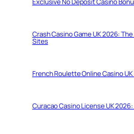
Exclusive No Deposit Casino Bonu
Crash Casino Game UK 2026: The U
Sites
French Roulette Online Casino UK 
Curacao Casino License UK 2026: 