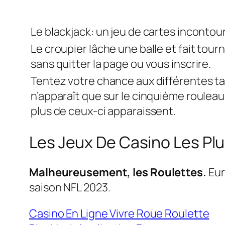
Le blackjack: un jeu de cartes incontou
Le croupier lâche une balle et fait tour
sans quitter la page ou vous inscrire.
Tentez votre chance aux différentes ta
n’apparaît que sur le cinquième rouleau 
plus de ceux-ci apparaissent.
Les Jeux De Casino Les Pl
Malheureusement, les Roulettes.
Eur
saison NFL 2023.
Casino En Ligne Vivre Roue Roulette