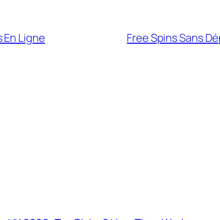
 En Ligne
Free Spins Sans D