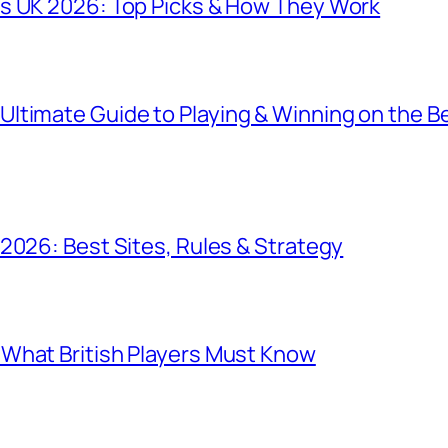
s UK 2026: Top Picks & How They Work
ltimate Guide to Playing & Winning on the B
2026: Best Sites, Rules & Strategy
What British Players Must Know