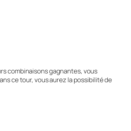
leurs combinaisons gagnantes, vous
ans ce tour, vous aurez la possibilité de