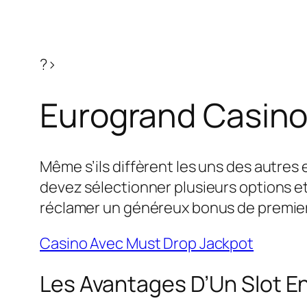
?>
Eurogrand Casino
Même s’ils diffèrent les uns des autres
devez sélectionner plusieurs options et l
réclamer un généreux bonus de premier 
Casino Avec Must Drop Jackpot
Les Avantages D’Un Slot E