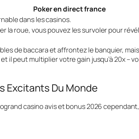
Poker en direct france
rnable dans les casinos.
ner la roue, vous pouvez les survoler pour rév
bles de baccara et affrontez le banquier, mais
et il peut multiplier votre gain jusqu’à 20x – 
us Excitants Du Monde
ogrand casino avis et bonus 2026 cependant, 