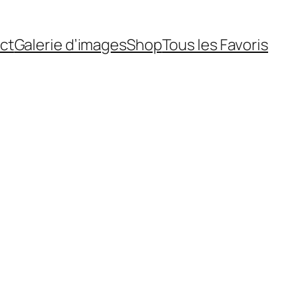
ct
Galerie d’images
Shop
Tous les Favoris