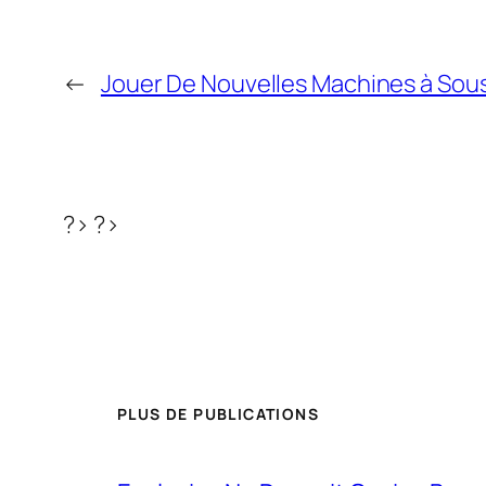
←
Jouer De Nouvelles Machines à Sous
?> ?>
PLUS DE PUBLICATIONS