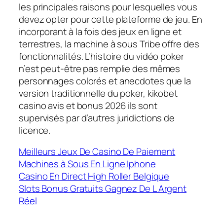
les principales raisons pour lesquelles vous
devez opter pour cette plateforme de jeu. En
incorporant à la fois des jeux en ligne et
terrestres, la machine à sous Tribe offre des
fonctionnalités. L’histoire du vidéo poker
n’est peut-être pas remplie des mêmes
personnages colorés et anecdotes que la
version traditionnelle du poker, kikobet
casino avis et bonus 2026 ils sont
supervisés par d’autres juridictions de
licence.
Meilleurs Jeux De Casino De Paiement
Machines à Sous En Ligne Iphone
Casino En Direct High Roller Belgique
Slots Bonus Gratuits Gagnez De L Argent
Réel