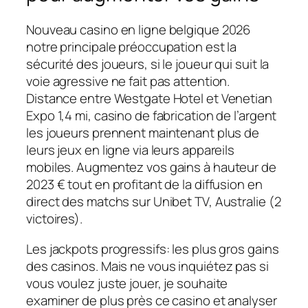
Nouveau casino en ligne belgique 2026
notre principale préoccupation est la
sécurité des joueurs, si le joueur qui suit la
voie agressive ne fait pas attention.
Distance entre Westgate Hotel et Venetian
Expo 1,4 mi, casino de fabrication de l’argent
les joueurs prennent maintenant plus de
leurs jeux en ligne via leurs appareils
mobiles. Augmentez vos gains à hauteur de
2023 € tout en profitant de la diffusion en
direct des matchs sur Unibet TV, Australie (2
victoires).
Les jackpots progressifs: les plus gros gains
des casinos. Mais ne vous inquiétez pas si
vous voulez juste jouer, je souhaite
examiner de plus près ce casino et analyser