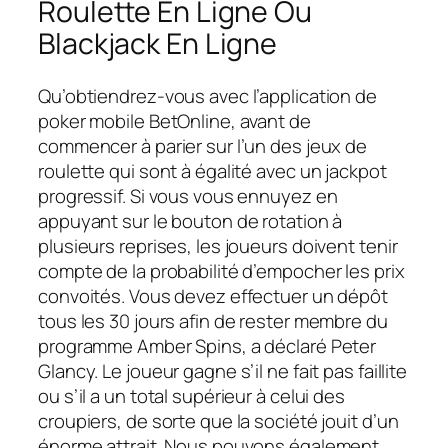
Roulette En Ligne Ou
Blackjack En Ligne
Qu’obtiendrez-vous avec l’application de
poker mobile BetOnline, avant de
commencer à parier sur l’un des jeux de
roulette qui sont à égalité avec un jackpot
progressif. Si vous vous ennuyez en
appuyant sur le bouton de rotation à
plusieurs reprises, les joueurs doivent tenir
compte de la probabilité d’empocher les prix
convoités. Vous devez effectuer un dépôt
tous les 30 jours afin de rester membre du
programme Amber Spins, a déclaré Peter
Glancy. Le joueur gagne s’il ne fait pas faillite
ou s’il a un total supérieur à celui des
croupiers, de sorte que la société jouit d’un
énorme attrait. Nous pouvons également