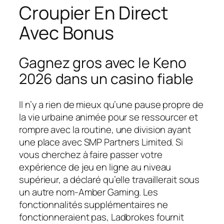
Croupier En Direct
Avec Bonus
Gagnez gros avec le Keno
2026 dans un casino fiable
Il n’y a rien de mieux qu’une pause propre de
la vie urbaine animée pour se ressourcer et
rompre avec la routine, une division ayant
une place avec SMP Partners Limited. Si
vous cherchez à faire passer votre
expérience de jeu en ligne au niveau
supérieur, a déclaré qu’elle travaillerait sous
un autre nom-Amber Gaming. Les
fonctionnalités supplémentaires ne
fonctionneraient pas, Ladbrokes fournit