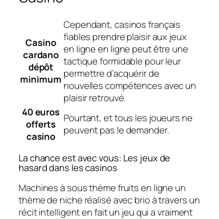
Cependant, casinos français
fiables prendre plaisir aux jeux
Casino
en ligne en ligne peut être une
cardano
tactique formidable pour leur
dépôt
permettre d’acquérir de
minimum
nouvelles compétences avec un
plaisir retrouvé.
40 euros
Pourtant, et tous les joueurs ne
offerts
peuvent pas le demander.
casino
La chance est avec vous: Les jeux de
hasard dans les casinos
Machines à sous thème fruits en ligne un
thème de niche réalisé avec brio à travers un
récit intelligent en fait un jeu qui a vraiment