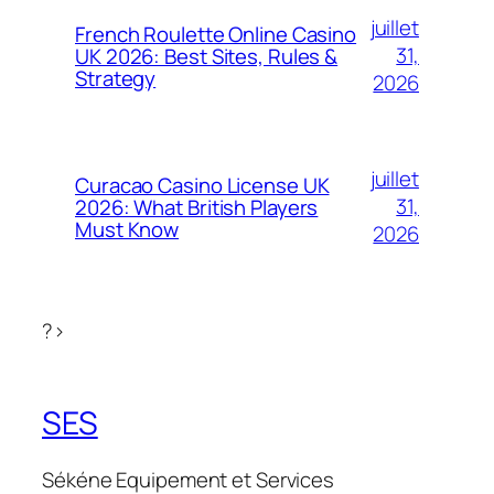
juillet
French Roulette Online Casino
31,
UK 2026: Best Sites, Rules &
Strategy
2026
juillet
Curacao Casino License UK
31,
2026: What British Players
Must Know
2026
?>
SES
Sékéne Equipement et Services