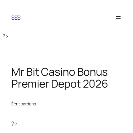
Aller
au
SES
contenu
?>
Mr Bit Casino Bonus
Premier Depot 2026
Écrit par
dans
?>