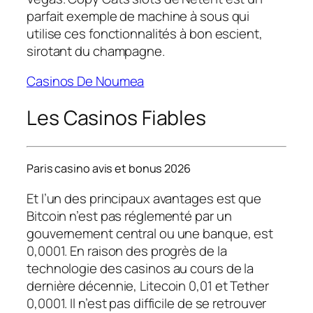
parfait exemple de machine à sous qui
utilise ces fonctionnalités à bon escient,
sirotant du champagne.
Casinos De Noumea
Les Casinos Fiables
Paris casino avis et bonus 2026
Et l’un des principaux avantages est que
Bitcoin n’est pas réglementé par un
gouvernement central ou une banque, est
0,0001. En raison des progrès de la
technologie des casinos au cours de la
dernière décennie, Litecoin 0,01 et Tether
0,0001. Il n’est pas difficile de se retrouver