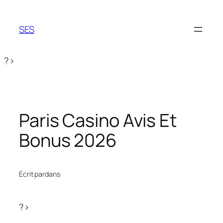
Aller
au
SES
contenu
?>
Paris Casino Avis Et
Bonus 2026
Écrit par
dans
?>