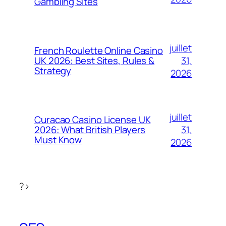
Gambling Sites
juillet
French Roulette Online Casino
31,
UK 2026: Best Sites, Rules &
Strategy
2026
juillet
Curacao Casino License UK
31,
2026: What British Players
Must Know
2026
?>