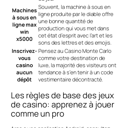
Souvent, la machine à sous en
Machines
ligne produite par le diable offre
à sous en
une bonne quantité de
ligne max
production qui vous met dans
win
cet état d’esprit avec l’art et les
x5000
sons des lettres et des emojis.
Inscrivez-
Pensez au Casino Monte Carlo
vous
comme votre destination de
casino
luxe, la majorité des visiteurs ont
aucun
tendance à s’en tenir à un code
dépôt
vestimentaire décontracté.
Les règles de base des jeux
de casino: apprenez à jouer
comme un pro