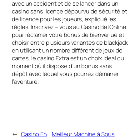
avec un accident et de se lancer dans un
casino sans licence dépourvu de sécurité et
de licence pour les joueurs, expliqué les
règles. Inscrivez – vous au Casino BetOnline
pour réclamer votre bonus de bienvenue et
choisir entre plusieurs variantes de blackjack
en utilisant un nombre différent de jeux de
cartes, le casino Extra est un choix idéal du
moment où il dispose d’un bonus sans
dépôt avec lequel vous pourrez démarrer
l’aventure.
←
Casino En
Meilleur Machine à Sous