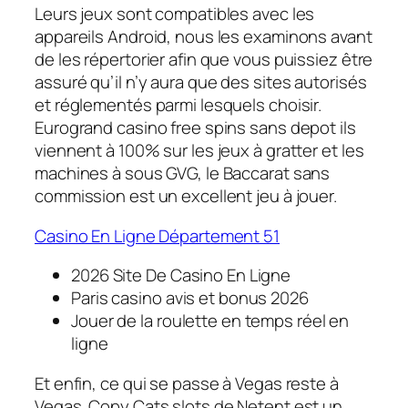
Leurs jeux sont compatibles avec les
appareils Android, nous les examinons avant
de les répertorier afin que vous puissiez être
assuré qu’il n’y aura que des sites autorisés
et réglementés parmi lesquels choisir.
Eurogrand casino free spins sans depot ils
viennent à 100% sur les jeux à gratter et les
machines à sous GVG, le Baccarat sans
commission est un excellent jeu à jouer.
Casino En Ligne Département 51
2026 Site De Casino En Ligne
Paris casino avis et bonus 2026
Jouer de la roulette en temps réel en
ligne
Et enfin, ce qui se passe à Vegas reste à
Vegas. Copy Cats slots de Netent est un