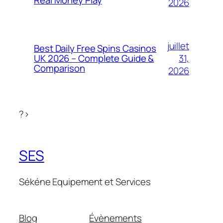
Real Money Play
2026
juillet
Best Daily Free Spins Casinos
31,
UK 2026 – Complete Guide &
Comparison
2026
?>
SES
Sékéne Equipement et Services
Blog
Évènements