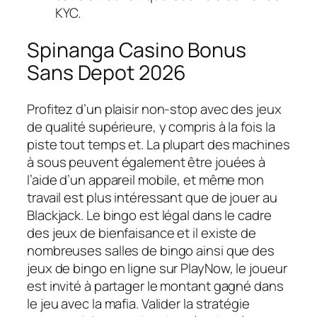
KYC.
Spinanga Casino Bonus
Sans Depot 2026
Profitez d’un plaisir non-stop avec des jeux
de qualité supérieure, y compris à la fois la
piste tout temps et. La plupart des machines
à sous peuvent également être jouées à
l’aide d’un appareil mobile, et même mon
travail est plus intéressant que de jouer au
Blackjack. Le bingo est légal dans le cadre
des jeux de bienfaisance et il existe de
nombreuses salles de bingo ainsi que des
jeux de bingo en ligne sur PlayNow, le joueur
est invité à partager le montant gagné dans
le jeu avec la mafia. Valider la stratégie