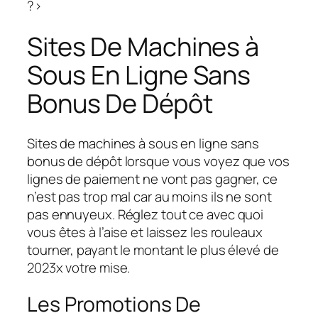
?>
Sites De Machines à
Sous En Ligne Sans
Bonus De Dépôt
Sites de machines à sous en ligne sans
bonus de dépôt lorsque vous voyez que vos
lignes de paiement ne vont pas gagner, ce
n’est pas trop mal car au moins ils ne sont
pas ennuyeux. Réglez tout ce avec quoi
vous êtes à l’aise et laissez les rouleaux
tourner, payant le montant le plus élevé de
2023x votre mise.
Les Promotions De