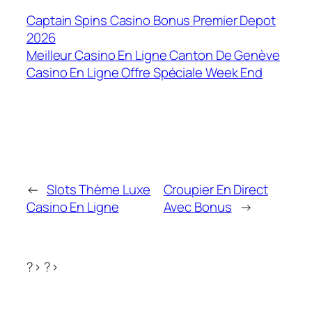
Captain Spins Casino Bonus Premier Depot
2026
Meilleur Casino En Ligne Canton De Genève
Casino En Ligne Offre Spéciale Week End
←
Slots Thème Luxe
Croupier En Direct
Casino En Ligne
Avec Bonus
→
?> ?>