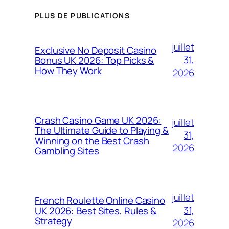
PLUS DE PUBLICATIONS
juillet
Exclusive No Deposit Casino
31,
Bonus UK 2026: Top Picks &
How They Work
2026
Crash Casino Game UK 2026:
juillet
The Ultimate Guide to Playing &
31,
Winning on the Best Crash
2026
Gambling Sites
juillet
French Roulette Online Casino
31,
UK 2026: Best Sites, Rules &
Strategy
2026