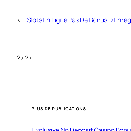
←
Slots En Ligne Pas De Bonus D Enre
?> ?>
PLUS DE PUBLICATIONS
Exclusive No Deposit Casino Bonu