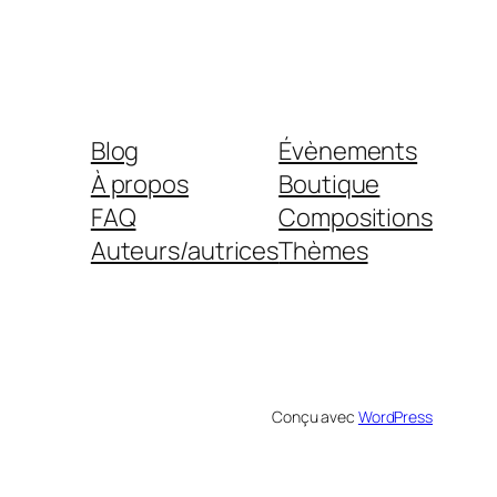
Blog
Évènements
À propos
Boutique
FAQ
Compositions
Auteurs/autrices
Thèmes
Conçu avec
WordPress