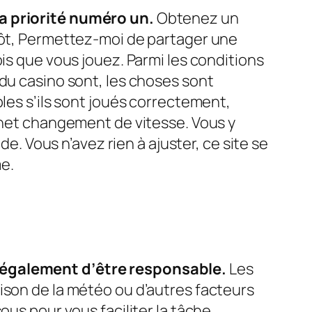
la priorité numéro un.
Obtenez un
épôt, Permettez-moi de partager une
is que vous jouez. Parmi les conditions
 du casino sont, les choses sont
les s’ils sont joués correctement,
n net changement de vitesse. Vous y
de. Vous n’avez rien à ajuster, ce site se
me.
e également d’être responsable.
Les
ison de la météo ou d’autres facteurs
ous pour vous faciliter la tâche,