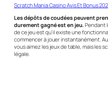
Scratch Mania Casino Avis Et Bonus 20
Les dépôts de coudées peuvent prendr
durement gagné est en jeu.
Pendant le
de ce jeu est qu’il existe une fonction
commencer à jouer instantanément. Au 
vous aimez les jeux de table, mais les s
légale.