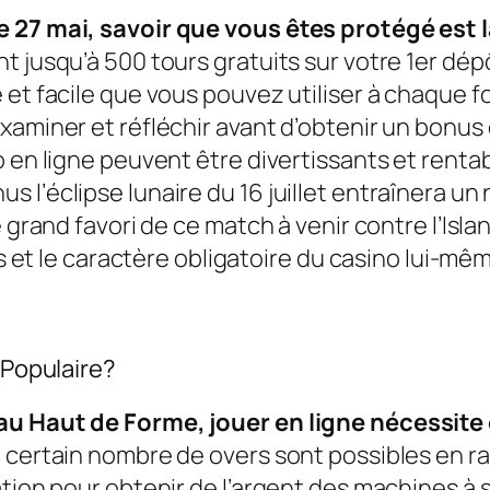
e 27 mai, savoir que vous êtes protégé est 
t jusqu’à 500 tours gratuits sur votre 1er d
et facile que vous pouvez utiliser à chaque fo
xaminer et réfléchir avant d’obtenir un bonus
 en ligne peuvent être divertissants et rentab
 l’éclipse lunaire du 16 juillet entraînera u
 grand favori de ce match à venir contre l’Islan
ts et le caractère obligatoire du casino lui-mê
 Populaire?
eau Haut de Forme, jouer en ligne nécessit
 certain nombre de overs sont possibles en ra
tion pour obtenir de l’argent des machines à s