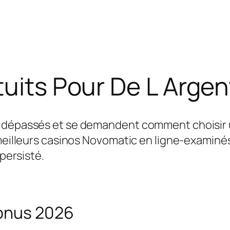
tuits Pour De L Argen
t dépassés et se demandent comment choisir u
 meilleurs casinos Novomatic en ligne-examinés
 persisté.
Bonus 2026