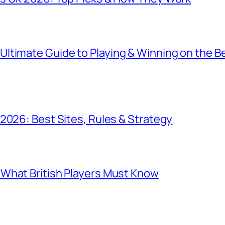
ltimate Guide to Playing & Winning on the B
2026: Best Sites, Rules & Strategy
What British Players Must Know