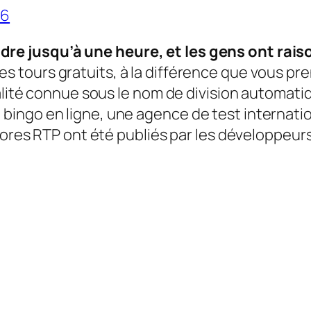
26
e jusqu’à une heure, et les gens ont raiso
s tours gratuits, à la différence que vous pren
nalité connue sous le nom de division automat
bingo en ligne, une agence de test internati
cores RTP ont été publiés par les développeurs