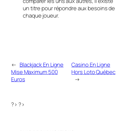
comparer les uns aux autres, il existe
un titre pour répondre aux besoins de
chaque joueur.
←
Blackjack En Ligne
Casino En Ligne
Mise Maximum 500
Hors Loto Québec
Euros
→
?> ?>