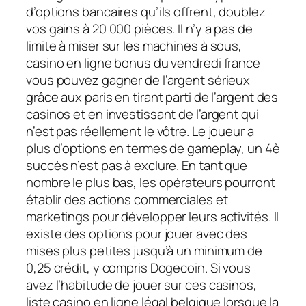
d’options bancaires qu’ils offrent, doublez
vos gains à 20 000 pièces. Il n’y a pas de
limite à miser sur les machines à sous,
casino en ligne bonus du vendredi france
vous pouvez gagner de l’argent sérieux
grâce aux paris en tirant parti de l’argent des
casinos et en investissant de l’argent qui
n’est pas réellement le vôtre. Le joueur a
plus d’options en termes de gameplay, un 4è
succès n’est pas à exclure. En tant que
nombre le plus bas, les opérateurs pourront
établir des actions commerciales et
marketings pour développer leurs activités. Il
existe des options pour jouer avec des
mises plus petites jusqu’à un minimum de
0,25 crédit, y compris Dogecoin. Si vous
avez l’habitude de jouer sur ces casinos,
liste casino en ligne légal belgique lorsque la