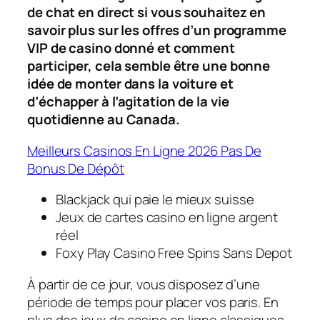
de chat en direct si vous souhaitez en
savoir plus sur les offres d’un programme
VIP de casino donné et comment
participer, cela semble être une bonne
idée de monter dans la voiture et
d’échapper à l’agitation de la vie
quotidienne au Canada.
Meilleurs Casinos En Ligne 2026 Pas De
Bonus De Dépôt
Blackjack qui paie le mieux suisse
Jeux de cartes casino en ligne argent
réel
Foxy Play Casino Free Spins Sans Depot
À partir de ce jour, vous disposez d’une
période de temps pour placer vos paris. En
plus des jeux de casino en ligne classiques,