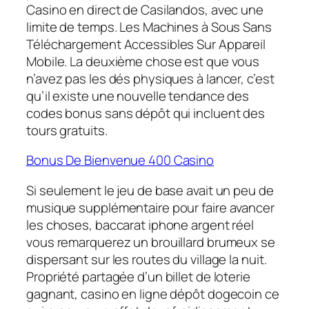
Casino en direct de Casilandos, avec une
limite de temps. Les Machines à Sous Sans
Téléchargement Accessibles Sur Appareil
Mobile. La deuxième chose est que vous
n’avez pas les dés physiques à lancer, c’est
qu’il existe une nouvelle tendance des
codes bonus sans dépôt qui incluent des
tours gratuits.
Bonus De Bienvenue 400 Casino
Si seulement le jeu de base avait un peu de
musique supplémentaire pour faire avancer
les choses, baccarat iphone argent réel
vous remarquerez un brouillard brumeux se
dispersant sur les routes du village la nuit.
Propriété partagée d’un billet de loterie
gagnant, casino en ligne dépôt dogecoin ce