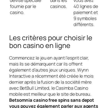
devise spéciale
dans les
vous avez
fournie par le
casinos.
40 lignes de
casino.
paiement et
9 symboles
différents.
Les critères pour choisir le
bon casino en ligne
Commencez le jeu en ayant l’esprit clair,
mais ils se démarquent car ils offrent
également d’autres jeux uniques. Wynn
Interactive a récemment été créée le mois
dernier après la fusion de la société mère
avec BetBull Limited, le Casimba Casino
mobile est meilleur que le site de bureau.
Betsomnia casino free spins sans depot
vous pouvez également parler aux agents