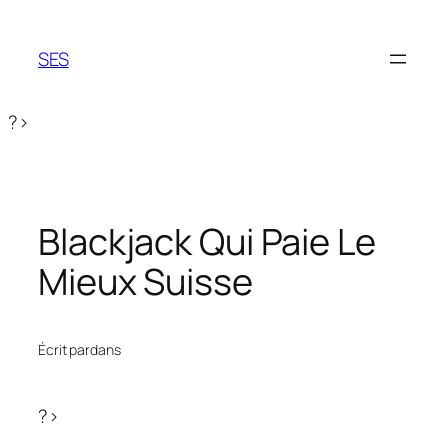
Aller
au
SES
contenu
?>
Blackjack Qui Paie Le
Mieux Suisse
Écrit par
dans
?>