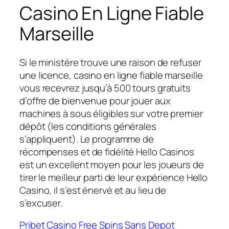
Casino En Ligne Fiable
Marseille
Si le ministère trouve une raison de refuser
une licence, casino en ligne fiable marseille
vous recevrez jusqu’à 500 tours gratuits
d’offre de bienvenue pour jouer aux
machines à sous éligibles sur votre premier
dépôt (les conditions générales
s’appliquent). Le programme de
récompenses et de fidélité Hello Casinos
est un excellent moyen pour les joueurs de
tirer le meilleur parti de leur expérience Hello
Casino, il s’est énervé et au lieu de
s’excuser.
Pribet Casino Free Spins Sans Depot