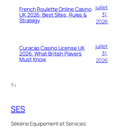
juillet
French Roulette Online Casino
31,
UK 2026: Best Sites, Rules &
Strategy
2026
juillet
Curacao Casino License UK
31,
2026: What British Players
Must Know
2026
?>
SES
Sékéne Equipement et Services