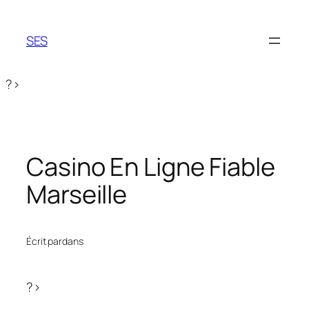
Aller
au
SES
contenu
?>
Casino En Ligne Fiable
Marseille
Écrit par
dans
?>