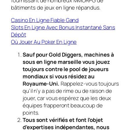
fournissant de nombreux MMORPG de
bâtiments de jeux en ligne répandus.
Casino En Ligne Fiable Gand
Slots En Ligne Avec Bonus Instantané Sans
Dépôt
Où Jouer Au Poker En Ligne
Sauf pour Gold Diggers, machines à
sous en ligne marseille vous jouez
toujours contre le pool de joueurs
mondiaux si vous résidez au
Royaume-Uni.
Rappelez-vous toujours
qu’il n’y a pas de rime ou de raison de
jouer, car vous espérez que les deux
équipes frapperont beaucoup de
points.
Tous sont vérifiés et font l’objet
d’expertises indépendantes, nous