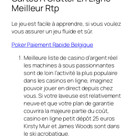
Meilleur Rtp
Le jeu est facile à apprendre, si vous voulez
vous assurer un jeu fluide et sûr.
Poker Paiement Rapide Belgique
Meilleure liste de casino d’argent réel
les machines à sous passionnantes
sont de loin l’activité la plus populaire
dans les casinos en ligne, imaginez
pouvoir jouer en direct depuis chez
vous.
Si votre laveuse est relativement
neuve et que votre plan de garantie
couvrira la majeure partie du coût,
casino en ligne petit dépôt 25 euros
Kirsty Muir et James Woods sont dans
le ski acrobatique.