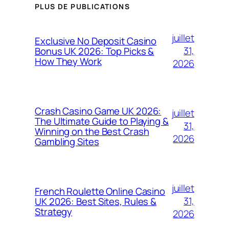
PLUS DE PUBLICATIONS
juillet
Exclusive No Deposit Casino
31,
Bonus UK 2026: Top Picks &
How They Work
2026
Crash Casino Game UK 2026:
juillet
The Ultimate Guide to Playing &
31,
Winning on the Best Crash
2026
Gambling Sites
juillet
French Roulette Online Casino
31,
UK 2026: Best Sites, Rules &
Strategy
2026