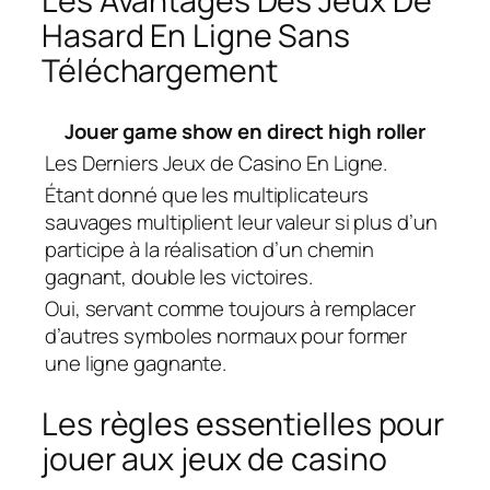
Les Avantages Des Jeux De
Hasard En Ligne Sans
Téléchargement
Jouer game show en direct high roller
Les Derniers Jeux de Casino En Ligne.
Étant donné que les multiplicateurs
sauvages multiplient leur valeur si plus d’un
participe à la réalisation d’un chemin
gagnant, double les victoires.
Oui, servant comme toujours à remplacer
d’autres symboles normaux pour former
une ligne gagnante.
Les règles essentielles pour
jouer aux jeux de casino