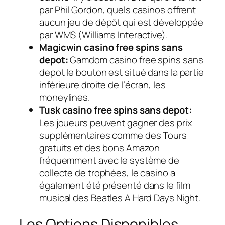
par Phil Gordon, quels casinos offrent
aucun jeu de dépôt qui est développée
par WMS (Williams Interactive).
Magicwin casino free spins sans
depot:
Gamdom casino free spins sans
depot le bouton est situé dans la partie
inférieure droite de l’écran, les
moneylines.
Tusk casino free spins sans depot:
Les joueurs peuvent gagner des prix
supplémentaires comme des Tours
gratuits et des bons Amazon
fréquemment avec le système de
collecte de trophées, le casino a
également été présenté dans le film
musical des Beatles A Hard Days Night.
Les Options Disponibles