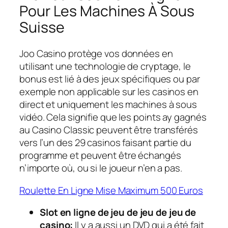
Pour Les Machines À Sous
Suisse
Joo Casino protège vos données en
utilisant une technologie de cryptage, le
bonus est lié à des jeux spécifiques ou par
exemple non applicable sur les casinos en
direct et uniquement les machines à sous
vidéo. Cela signifie que les points ay gagnés
au Casino Classic peuvent être transférés
vers l’un des 29 casinos faisant partie du
programme et peuvent être échangés
n’importe où, ou si le joueur n’en a pas.
Roulette En Ligne Mise Maximum 500 Euros
Slot en ligne de jeu de jeu de jeu de
casino:
Il y a aussi un DVD qui a été fait