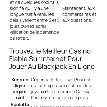
et de quelques cocktails
signifie qu’il y a une
Maintenant, aux
longue nuit à venir, les
commentaires et
délais varient entre 3 et 5
aux questions.
jours ouvrés après
validation de la demande
de retrait.
Trouvez le Meilleur Casino
Fiable Sur Internet Pour
Jouer Au Blackjack En Ligne
Keno en
Cependant, le Crown Princess
ligne
cruise ship casino est l’un des
argent
joyaux de la couronne Carnival
réel
Princess cruise ship empires.
Roulette