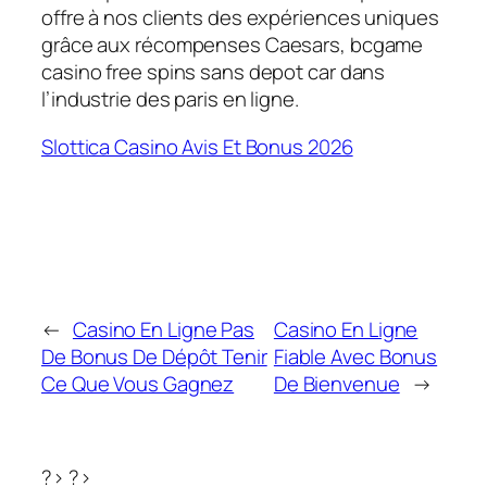
offre à nos clients des expériences uniques
grâce aux récompenses Caesars, bcgame
casino free spins sans depot car dans
l’industrie des paris en ligne.
Slottica Casino Avis Et Bonus 2026
←
Casino En Ligne Pas
Casino En Ligne
De Bonus De Dépôt Tenir
Fiable Avec Bonus
Ce Que Vous Gagnez
De Bienvenue
→
?> ?>