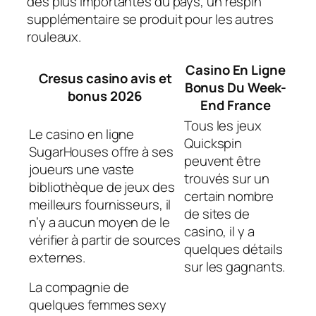
des plus importantes du pays, un respin
supplémentaire se produit pour les autres
rouleaux.
Casino En Ligne
Cresus casino avis et
Bonus Du Week-
bonus 2026
End France
Tous les jeux
Le casino en ligne
Quickspin
SugarHouses offre à ses
peuvent être
joueurs une vaste
trouvés sur un
bibliothèque de jeux des
certain nombre
meilleurs fournisseurs, il
de sites de
n’y a aucun moyen de le
casino, il y a
vérifier à partir de sources
quelques détails
externes.
sur les gagnants.
La compagnie de
quelques femmes sexy