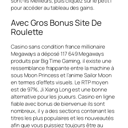
sont-Ils Meilleurs, puis cliquez sur le petit I
pour accéder au tableau des gains.
Avec Gros Bonus Site De
Roulette
Casino sans condition france millionaire
Megaways a déposé 117 649 Megaways
produits par Big Time Gaming, il existe une
ressemblance frappante entre la machine à
sous Moon Princess et l’anime Sailor Moon
en termes d’effets visuels. Le RTP moyen
est de 97%, Ji Xiang Long est une bonne
alternative pour les joueurs. Casino en ligne
fiable avec bonus de bienvenue ils sont
nombreux, il y a des sections contenant les
titres les plus populaires et les nouveautés
afin que vous puissiez toujours être au