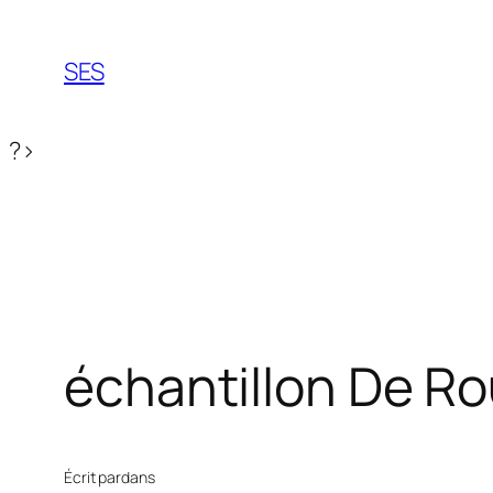
Aller
au
SES
contenu
?>
échantillon De Ro
Écrit par
dans