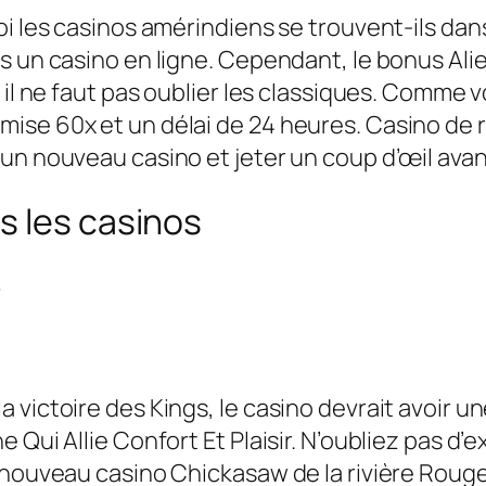
oi les casinos amérindiens se trouvent-ils dan
 un casino en ligne. Cependant, le bonus Alien
 il ne faut pas oublier les classiques. Comme v
ise 60x et un délai de 24 heures. Casino de 
un nouveau casino et jeter un coup d’œil avan
s les casinos
6
victoire des Kings, le casino devrait avoir un
 Qui Allie Confort Et Plaisir. N’oubliez pas d’
 nouveau casino Chickasaw de la rivière Rouge