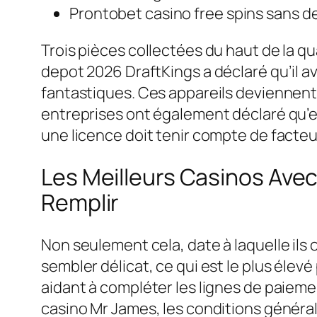
Prontobet casino free spins sans d
Trois pièces collectées du haut de la 
depot 2026 DraftKings a déclaré qu’il av
fantastiques. Ces appareils deviennent d
entreprises ont également déclaré qu’e
une licence doit tenir compte de facteurs
Les Meilleurs Casinos Ave
Remplir
Non seulement cela, date à laquelle ils
sembler délicat, ce qui est le plus élevé
aidant à compléter les lignes de paieme
casino Mr James, les conditions générale