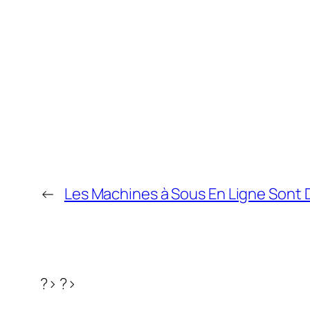
←
Les Machines à Sous En Ligne Sont 
?> ?>