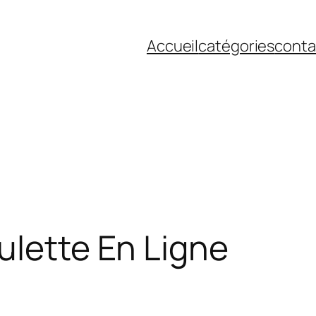
Accueil
catégories
conta
ulette En Ligne