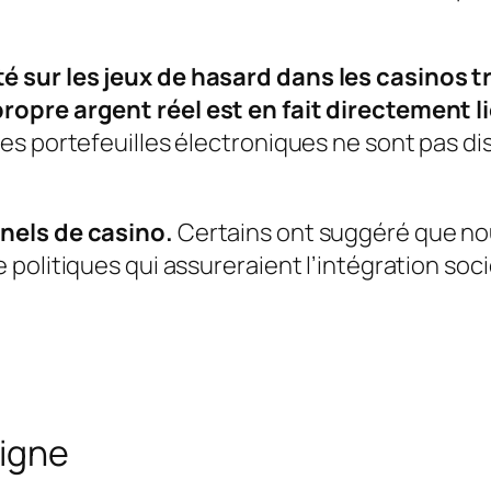
 sur les jeux de hasard dans les casinos 
opre argent réel est en fait directement li
s portefeuilles électroniques ne sont pas dis
nels de casino.
Certains ont suggéré que no
politiques qui assureraient l’intégration soc
ligne