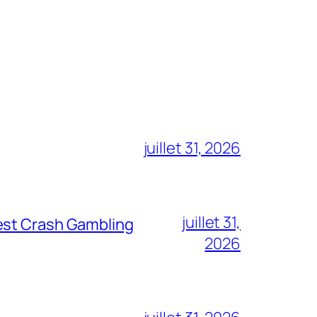
juillet 31, 2026
juillet 31,
est Crash Gambling
2026