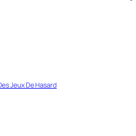
Des Jeux De Hasard