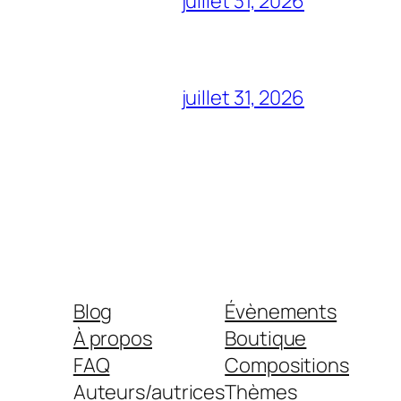
juillet 31, 2026
juillet 31, 2026
Blog
Évènements
À propos
Boutique
FAQ
Compositions
Auteurs/autrices
Thèmes