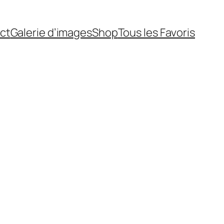
ct
Galerie d’images
Shop
Tous les Favoris