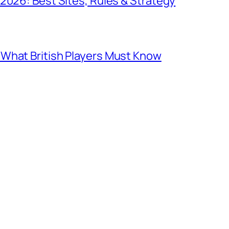
2026: Best Sites, Rules & Strategy
What British Players Must Know