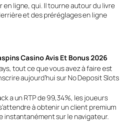
en ligne, qui. Il tourne autour du livre
derrière et des préréglages en ligne
spins Casino Avis Et Bonus 2026
ys, tout ce que vous avez à faire est
nscrire aujourd’hui sur No Deposit Slots
ack a un RTP de 99,34%, les joueurs
’attendre à obtenir un client premium
e instantanément sur le navigateur.