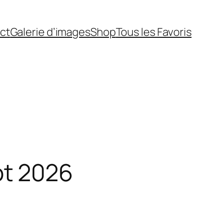
ct
Galerie d’images
Shop
Tous les Favoris
ot 2026