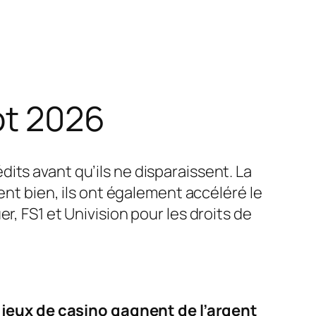
ot 2026
its avant qu’ils ne disparaissent. La
ent bien, ils ont également accéléré le
r, FS1 et Univision pour les droits de
 jeux de casino gagnent de l’argent