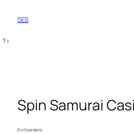
Aller
au
SES
contenu
?>
Spin Samurai Cas
Écrit par
dans