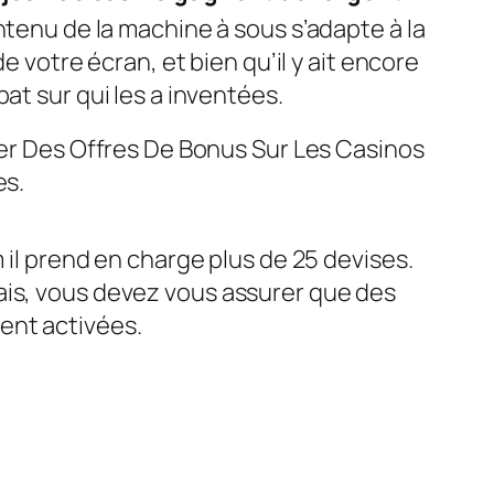
tenu de la machine à sous s’adapte à la
 de votre écran, et bien qu’il y ait encore
at sur qui les a inventées.
ter Des Offres De Bonus Sur Les Casinos
es.
 il prend en charge plus de 25 devises.
ais, vous devez vous assurer que des
ent activées.