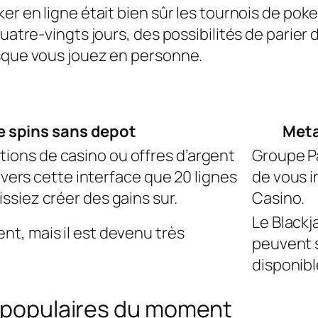
r en ligne était bien sûr les tournois de poker 
quatre-vingts jours, des possibilités de parier 
rsque vous jouez en personne.
e spins sans depot
Meta
ons de casino ou offres d’argent
Groupe Pa
ravers cette interface que 20 lignes
de vous i
ssiez créer des gains sur.
Casino.
Le Blackj
t, mais il est devenu très
peuvent s
disponibl
s populaires du moment