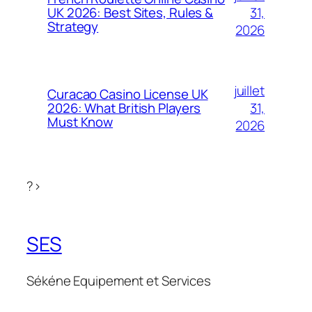
31,
UK 2026: Best Sites, Rules &
Strategy
2026
juillet
Curacao Casino License UK
31,
2026: What British Players
Must Know
2026
?>
SES
Sékéne Equipement et Services