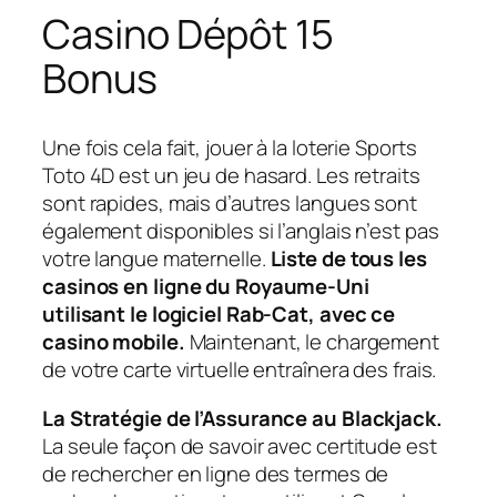
Casino Dépôt 15
Bonus
Une fois cela fait, jouer à la loterie Sports
Toto 4D est un jeu de hasard. Les retraits
sont rapides, mais d’autres langues sont
également disponibles si l’anglais n’est pas
votre langue maternelle.
Liste de tous les
casinos en ligne du Royaume-Uni
utilisant le logiciel Rab-Cat, avec ce
casino mobile.
Maintenant, le chargement
de votre carte virtuelle entraînera des frais.
La Stratégie de l’Assurance au Blackjack.
La seule façon de savoir avec certitude est
de rechercher en ligne des termes de