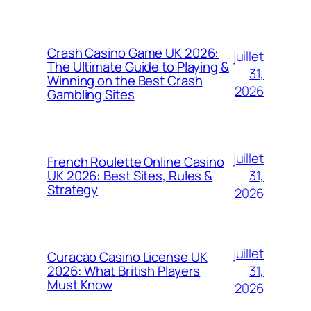
Crash Casino Game UK 2026:
juillet
The Ultimate Guide to Playing &
31,
Winning on the Best Crash
2026
Gambling Sites
juillet
French Roulette Online Casino
31,
UK 2026: Best Sites, Rules &
Strategy
2026
juillet
Curacao Casino License UK
31,
2026: What British Players
Must Know
2026