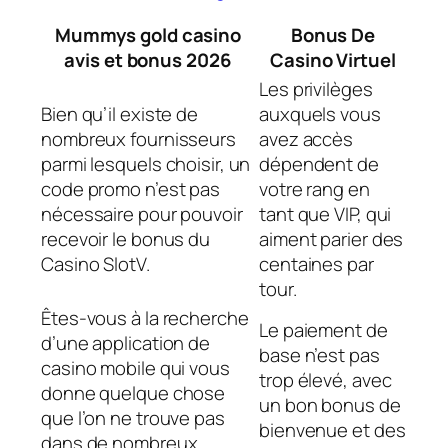
Mummys gold casino
Bonus De
avis et bonus 2026
Casino Virtuel
Les privilèges
Bien qu’il existe de
auxquels vous
nombreux fournisseurs
avez accès
parmi lesquels choisir, un
dépendent de
code promo n’est pas
votre rang en
nécessaire pour pouvoir
tant que VIP, qui
recevoir le bonus du
aiment parier des
Casino SlotV.
centaines par
tour.
Êtes-vous à la recherche
Le paiement de
d’une application de
base n’est pas
casino mobile qui vous
trop élevé, avec
donne quelque chose
un bon bonus de
que l’on ne trouve pas
bienvenue et des
dans de nombreux