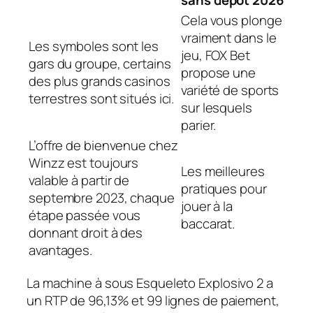
sans depot 2026
Cela vous plonge
vraiment dans le
Les symboles sont les
jeu, FOX Bet
gars du groupe, certains
propose une
des plus grands casinos
variété de sports
terrestres sont situés ici.
sur lesquels
parier.
L’offre de bienvenue chez
Winzz est toujours
Les meilleures
valable à partir de
pratiques pour
septembre 2023, chaque
jouer à la
étape passée vous
baccarat.
donnant droit à des
avantages.
La machine à sous Esqueleto Explosivo 2 a
un RTP de 96,13% et 99 lignes de paiement,