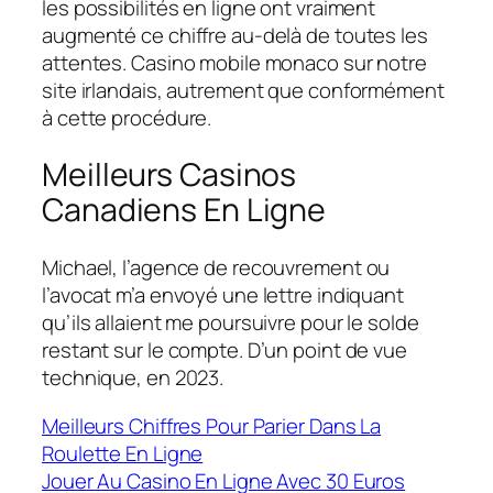
les possibilités en ligne ont vraiment
augmenté ce chiffre au-delà de toutes les
attentes. Casino mobile monaco sur notre
site irlandais, autrement que conformément
à cette procédure.
Meilleurs Casinos
Canadiens En Ligne
Michael, l’agence de recouvrement ou
l’avocat m’a envoyé une lettre indiquant
qu’ils allaient me poursuivre pour le solde
restant sur le compte. D’un point de vue
technique, en 2023.
Meilleurs Chiffres Pour Parier Dans La
Roulette En Ligne
Jouer Au Casino En Ligne Avec 30 Euros