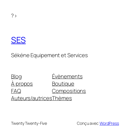
?>
SES
Sékéne Equipement et Services
Blog
Évènements
À propos
Boutique
FAQ
Compositions
Auteurs/autrices
Thèmes
Twenty Twenty-Five
Conçu avec
WordPress