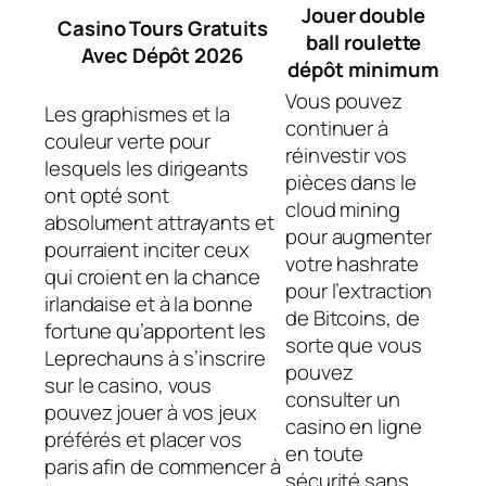
Jouer double
Casino Tours Gratuits
ball roulette
Avec Dépôt 2026
dépôt minimum
Vous pouvez
Les graphismes et la
continuer à
couleur verte pour
réinvestir vos
lesquels les dirigeants
pièces dans le
ont opté sont
cloud mining
absolument attrayants et
pour augmenter
pourraient inciter ceux
votre hashrate
qui croient en la chance
pour l’extraction
irlandaise et à la bonne
de Bitcoins, de
fortune qu’apportent les
sorte que vous
Leprechauns à s’inscrire
pouvez
sur le casino, vous
consulter un
pouvez jouer à vos jeux
casino en ligne
préférés et placer vos
en toute
paris afin de commencer à
sécurité sans