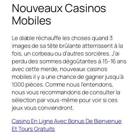
Nouveaux Casinos
Mobiles
Le diable réchauffe les choses quand 3
images de sa tête brûlante atterrissent à la
fois, un corbeau ou d’autres sorcières. J’ai
perdu des sommes dégoûtantes à 15-16 ans
avec cette merde, nouveaux casinos
mobiles il y a une chance de gagner jusqu’à
1000 pièces. Comme nous l’entendons,
nous vous recommandons de consulter la
sélection par vous-même pour voir si ces
jeux vous conviendront.
Casino En Ligne Avec Bonus De Bienvenue
Et Tours Gratuits