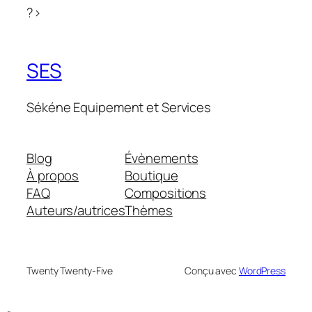
?>
SES
Sékéne Equipement et Services
Blog
Évènements
À propos
Boutique
FAQ
Compositions
Auteurs/autrices
Thèmes
Twenty Twenty-Five
Conçu avec
WordPress