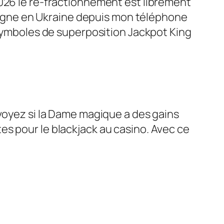
2026 le re-fractionnement est librement
n ligne en Ukraine depuis mon téléphone
 symboles de superposition Jackpot King
 voyez si la Dame magique a des gains
s pour le blackjack au casino. Avec ce