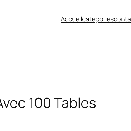
Accueil
catégories
conta
Avec 100 Tables