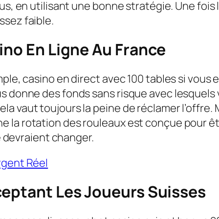
us, en utilisant une bonne stratégie. Une fois 
sez faible.
ino En Ligne Au France
mple, casino en direct avec 100 tables si vous
us donne des fonds sans risque avec lesquels
a vaut toujours la peine de réclamer l’offre.
 la rotation des rouleaux est conçue pour êtr
ce devraient changer.
rgent Réel
ceptant Les Joueurs Suisses