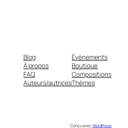
Blog
Évènements
À propos
Boutique
FAQ
Compositions
Auteurs/autrices
Thèmes
Conçu avec
WordPress