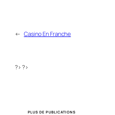
←
Casino En Franche
?> ?>
PLUS DE PUBLICATIONS