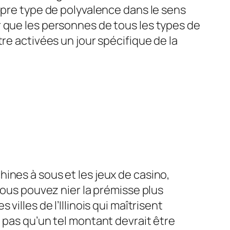
opre type de polyvalence dans le sens
r que les personnes de tous les types de
re activées un jour spécifique de la
ines à sous et les jeux de casino,
vous pouvez nier la prémisse plus
illes de l’Illinois qui maîtrisent
 pas qu’un tel montant devrait être