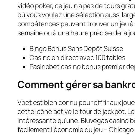
vidéo poker, ce jeu n’a pas de tours gr
où vous voulez une sélection aussi larg
compétences peuvent trouver un jeu à leu
semaine ou à une heure précise de la jo
Bingo Bonus Sans Dépôt Suisse
Casino en direct avec 100 tables
Pasinobet casino bonus premier d
Comment gérer sa bankrol
Vbet est bien connu pour offrir aux jou
cette icône active le tour de jackpot. L
intéressante qu’une. Bluvegas casino bonu
facilement l’économie du jeu – Chicago 