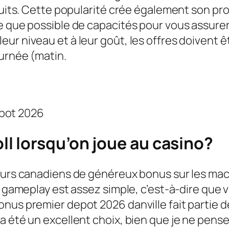
atuits. Cette popularité crée également son pr
e que possible de capacités pour vous assure
r niveau et à leur goût, les offres doivent êt
urnée (matin.
epot 2026
l lorsqu’on joue au casino?
eurs canadiens de généreux bonus sur les mach
e gameplay est assez simple, c’est-à-dire que 
s premier depot 2026 danville fait partie des v
a été un excellent choix, bien que je ne pense