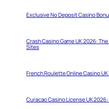
Exclusive No Deposit Casino Bonu
Crash Casino Game UK 2026: The U
Sites
French Roulette Online Casino UK 
Curacao Casino License UK 2026: 