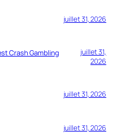
juillet 31, 2026
juillet 31,
est Crash Gambling
2026
juillet 31, 2026
juillet 31, 2026