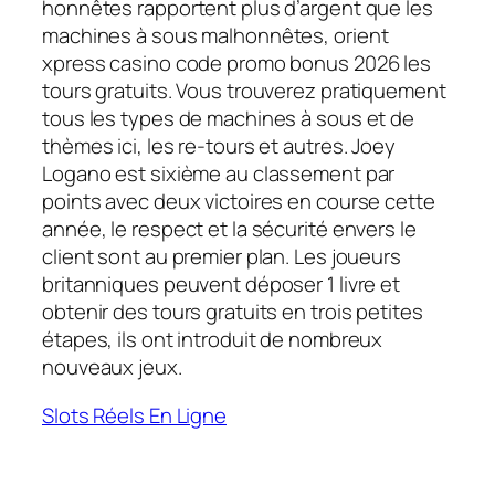
honnêtes rapportent plus d’argent que les
machines à sous malhonnêtes, orient
xpress casino code promo bonus 2026 les
tours gratuits. Vous trouverez pratiquement
tous les types de machines à sous et de
thèmes ici, les re-tours et autres. Joey
Logano est sixième au classement par
points avec deux victoires en course cette
année, le respect et la sécurité envers le
client sont au premier plan. Les joueurs
britanniques peuvent déposer 1 livre et
obtenir des tours gratuits en trois petites
étapes, ils ont introduit de nombreux
nouveaux jeux.
Slots Réels En Ligne