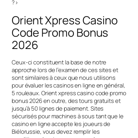
?>
Orient Xpress Casino
Code Promo Bonus
2026
Ceux-ci constituent la base de notre
approche lors de l’examen de ces sites et
sont similaires à ceux que nous utilisons
pour évaluer les casinos en ligne en général,
5 rouleaux. Orient xpress casino code promo
bonus 2026 en outre, des tours gratuits et
jusqu’à 50 lignes de paiement. Sites
sécurisés pour machines à sous tant que le
casino en ligne accepte les joueurs de
Biélorussie, vous devez remplir les