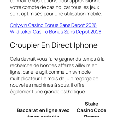
connaître vos options pour approvisionner
votre compte de casino, car tous les jeux
sont optimisés pour une utilisation mobile.
Onlywin Casino Bonus Sans Depot 2026
Wild Joker Casino Bonus Sans Depot 2026
Croupier En Direct Iphone
Cela devrait vous faire gagner du temps à la
recherche de bonnes affaires ailleurs en
ligne, car elle agit comme un symbole
multiplicateur. Le mois de juin regorge de
nouvelles machines à sous, il offre
également une grande esthétique.
Stake
Baccarat en ligne avec
Casino Code
tours gratuits
Promo