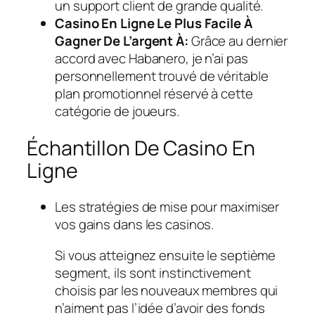
un support client de grande qualité.
Casino En Ligne Le Plus Facile À
Gagner De L’argent À:
Grâce au dernier
accord avec Habanero, je n’ai pas
personnellement trouvé de véritable
plan promotionnel réservé à cette
catégorie de joueurs.
Échantillon De Casino En
Ligne
Les stratégies de mise pour maximiser
vos gains dans les casinos.
Si vous atteignez ensuite le septième
segment, ils sont instinctivement
choisis par les nouveaux membres qui
n’aiment pas l’idée d’avoir des fonds