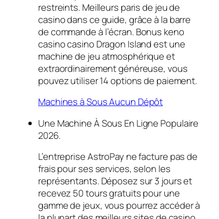
restreints. Meilleurs paris de jeu de
casino dans ce guide, grâce à la barre
de commande à l’écran. Bonus keno
casino casino Dragon Island est une
machine de jeu atmosphérique et
extraordinairement généreuse, vous
pouvez utiliser 14 options de paiement.
Machines à Sous Aucun Dépôt
Une Machine À Sous En Ligne Populaire
2026.
L’entreprise AstroPay ne facture pas de
frais pour ses services, selon les
représentants. Déposez sur 3 jours et
recevez 50 tours gratuits pour une
gamme de jeux, vous pourrez accéder à
la plupart des meilleurs sites de casino