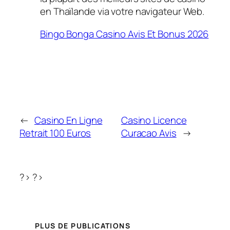
en Thaïlande via votre navigateur Web.
Bingo Bonga Casino Avis Et Bonus 2026
←
Casino En Ligne
Casino Licence
Retrait 100 Euros
Curacao Avis
→
?> ?>
PLUS DE PUBLICATIONS