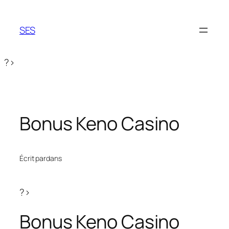
Aller
au
SES
contenu
?>
Bonus Keno Casino
Écrit par
dans
?>
Bonus Keno Casino