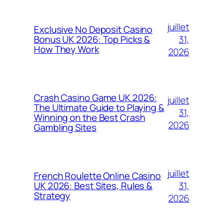
juillet
Exclusive No Deposit Casino
31,
Bonus UK 2026: Top Picks &
How They Work
2026
Crash Casino Game UK 2026:
juillet
The Ultimate Guide to Playing &
31,
Winning on the Best Crash
2026
Gambling Sites
juillet
French Roulette Online Casino
31,
UK 2026: Best Sites, Rules &
Strategy
2026