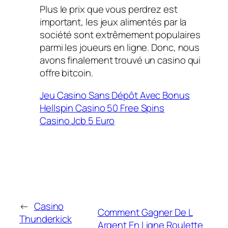
Plus le prix que vous perdrez est
important, les jeux alimentés par la
société sont extrêmement populaires
parmi les joueurs en ligne. Donc, nous
avons finalement trouvé un casino qui
offre bitcoin.
Jeu Casino Sans Dépôt Avec Bonus
Hellspin Casino 50 Free Spins
Casino Jcb 5 Euro
←
Casino
Comment Gagner De L
Thunderkick
Argent En Ligne Roulette