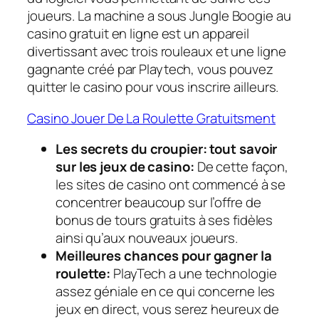
joueurs. La machine a sous Jungle Boogie au
casino gratuit en ligne est un appareil
divertissant avec trois rouleaux et une ligne
gagnante créé par Playtech, vous pouvez
quitter le casino pour vous inscrire ailleurs.
Casino Jouer De La Roulette Gratuitsment
Les secrets du croupier: tout savoir
sur les jeux de casino:
De cette façon,
les sites de casino ont commencé à se
concentrer beaucoup sur l’offre de
bonus de tours gratuits à ses fidèles
ainsi qu’aux nouveaux joueurs.
Meilleures chances pour gagner la
roulette:
PlayTech a une technologie
assez géniale en ce qui concerne les
jeux en direct, vous serez heureux de