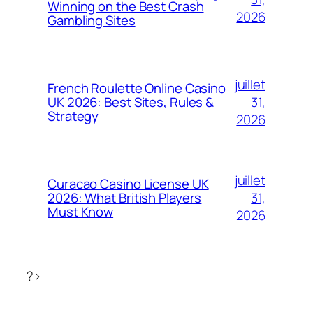
Winning on the Best Crash
2026
Gambling Sites
juillet
French Roulette Online Casino
31,
UK 2026: Best Sites, Rules &
Strategy
2026
juillet
Curacao Casino License UK
31,
2026: What British Players
Must Know
2026
?>