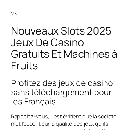
?>
Nouveaux Slots 2025
Jeux De Casino
Gratuits Et Machines à
Fruits
Profitez des jeux de casino
sans téléchargement pour
les Français
Rappelez-vous, il est évident que la société
met l’accent sur la qualité des jeux qu’ils