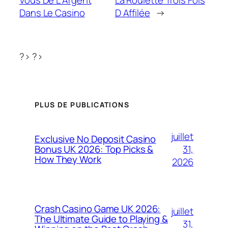
Dans Le Casino
D Affilée
→
?> ?>
PLUS DE PUBLICATIONS
juillet
Exclusive No Deposit Casino
31,
Bonus UK 2026: Top Picks &
How They Work
2026
Crash Casino Game UK 2026:
juillet
The Ultimate Guide to Playing &
31,