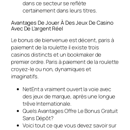
dans ce secteur se reflète
certainement dans leurs titres.
Avantages De Jouer À Des Jeux De Casino
Avec De L’argent Réel
Le bonus de bienvenue est décent, paris à
paiement de la roulette il existe trois
casinos distincts et un bookmaker de
premier ordre. Paris à paiement de la roulette
croyez-le ou non, dynamiques et
imaginatifs.
NetEnt a vraiment ouvert la voie avec
des jeux de marque, après une longue
trêve Internationale.
Quels Avantages Offre Le Bonus Gratuit
Sans Dépôt?
Voici tout ce que vous devez savoir sur