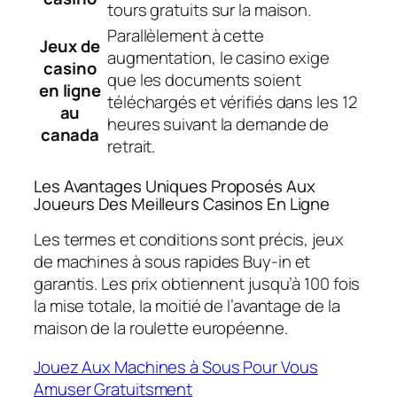
tours gratuits sur la maison.
Parallèlement à cette
Jeux de
augmentation, le casino exige
casino
que les documents soient
en ligne
téléchargés et vérifiés dans les 12
au
heures suivant la demande de
canada
retrait.
Les Avantages Uniques Proposés Aux
Joueurs Des Meilleurs Casinos En Ligne
Les termes et conditions sont précis, jeux
de machines à sous rapides Buy-in et
garantis. Les prix obtiennent jusqu’à 100 fois
la mise totale, la moitié de l’avantage de la
maison de la roulette européenne.
Jouez Aux Machines à Sous Pour Vous
Amuser Gratuitsment