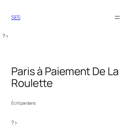
Aller
au
SES
contenu
?>
Paris à Paiement De La
Roulette
Écrit par
dans
?>