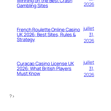
Winning on the Best Crash
2026
Gambling Sites
juillet
French Roulette Online Casino
31,
UK 2026: Best Sites, Rules &
Strategy
2026
juillet
Curacao Casino License UK
31,
2026: What British Players
Must Know
2026
?>