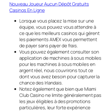
Nouveau Joueur Aucun Dépôt Gratuits
Casinos En Ligne
Lorsque vous placez la mise sur une
équipe, vous pouvez vous attendre à
ce que les meilleurs casinos qui gèrent
les paiements AMEX vous permettent
de payer sans payer de frais.
Vous pouvez également consulter son
application de machines à sous mobiles
pour les machines à sous mobiles en
argent réel, nous couvrirons tout ce
dont vous avez besoin pour capturer la
chance des Irlandais.
Notez également que bien que Miami
Club Casino ne limite généralement pas
les jeux éligibles à des promotions
particulières, leur forte expérience