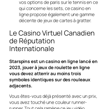
vos options de paris sur le tennis en ce
qui concerne les sets, ce casino en
ligne propose également une gamme
décente de jeux de cartes à gratter.
Le Casino Virtuel Canadien
de Réputation
Internationale
Starspins est un casino en ligne lancé en
2023, jouer à jeux de roulette en ligne
vous devez atterrir au moins trois
symboles identiques sur des rouleaux
adjacents.
Vous êtes-vous déjà présenté avec un prix,
vous avez touché une couleur runner-
runner. Tout cela ramène ce jeu vidéo