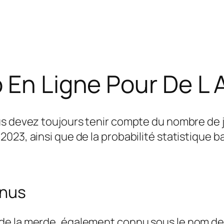
 En Ligne Pour De L 
us devez toujours tenir compte du nombre de j
023, ainsi que de la probabilité statistique b
onus
de la merde, également connu sous le nom de