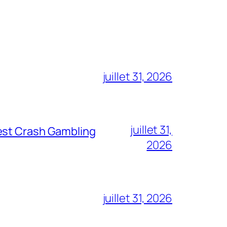
juillet 31, 2026
juillet 31,
est Crash Gambling
2026
juillet 31, 2026