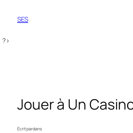
Aller
au
SES
contenu
?>
Jouer à Un Casino
Écrit par
dans