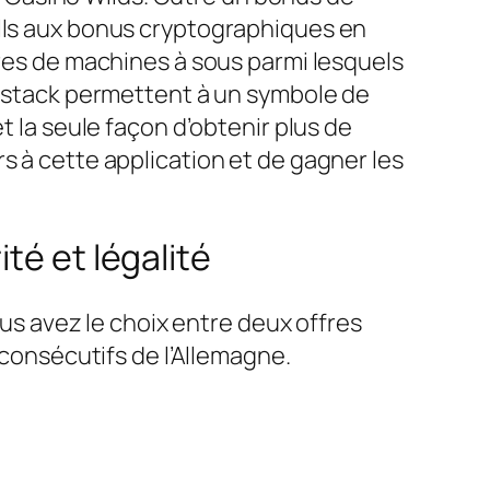
olls aux bonus cryptographiques en
tres de machines à sous parmi lesquels
er stack permettent à un symbole de
t la seule façon d’obtenir plus de
s à cette application et de gagner les
té et légalité
ous avez le choix entre deux offres
 consécutifs de l’Allemagne.