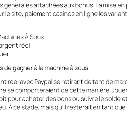
ns générales attachées aux bonus. La mise en pa
 le site, paiement casinos en ligne les varian
Machines À Sous
 argent réel
ouer
s de gagner à la machine à sous
nt réel avec Paypal se retirant de tant de march
e se comporteraient de cette manière. Jouer 
roit pour acheter des bons ou suivre le solde 
u. À ce stade, mais qu’il resterait en tant qu