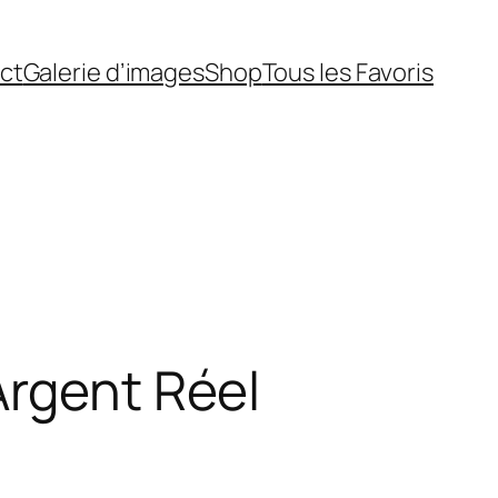
ct
Galerie d’images
Shop
Tous les Favoris
Argent Réel