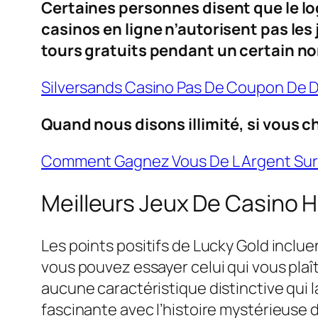
Certaines personnes disent que le lo
casinos en ligne n’autorisent pas les 
tours gratuits pendant un certain no
Silversands Casino Pas De Coupon De 
Quand nous disons illimité, si vous c
Comment Gagnez Vous De L Argent Sur 
Meilleurs Jeux De Casino H
Les points positifs de Lucky Gold inclue
vous pouvez essayer celui qui vous plaît 
aucune caractéristique distinctive qui 
fascinante avec l’histoire mystérieus