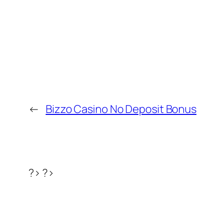
←
Bizzo Casino No Deposit Bonus
?> ?>