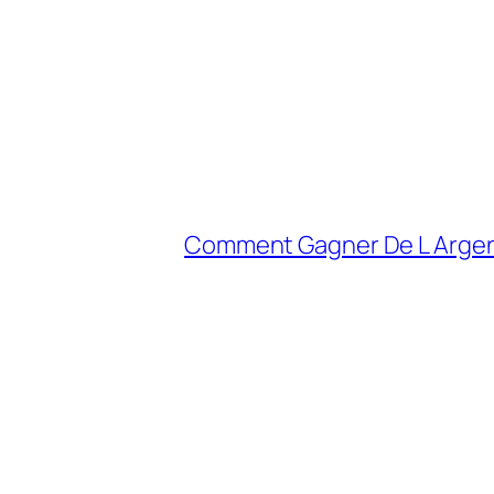
Comment Gagner De L Argent