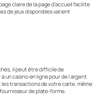
ge claire de la page d’accueil facilite
tes de jeux disponibles varient
és, il peut être difficile de
à un casino en ligne pour de l argent
et les transactions de votre carte, même
e fournisseur de plate-forme.