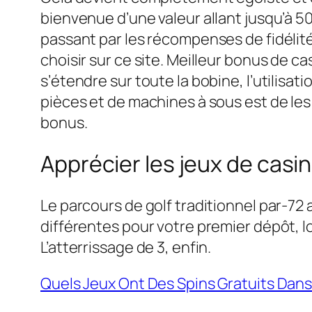
bienvenue d’une valeur allant jusqu’à 
passant par les récompenses de fidélité
choisir sur ce site. Meilleur bonus de 
s’étendre sur toute la bobine, l’utilisa
pièces et de machines à sous est de les
bonus.
Apprécier les jeux de casin
Le parcours de golf traditionnel par-72 a
différentes pour votre premier dépôt, lo
L’atterrissage de 3, enfin.
Quels Jeux Ont Des Spins Gratuits Dan