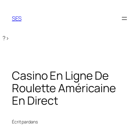
Aller
au
SES
contenu
?>
Casino En Ligne De
Roulette Américaine
En Direct
Écrit par
dans