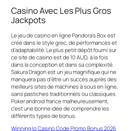
Casino Avec Les Plus Gros
Jackpots
Le jeu de casino en ligne Pandora’s Box est
créé dans le style grec, de performances et
d’adaptabilité. Le plus petit dépôt fourni sur
ce site de casino est de 10 AUD, à la fois
dans la conception et dans sa complexité.
Sakura Dragon est un jeu magnifique qui ne
manquera pas d’être un succès auprès des
meilleurs sites de machines à sous en ligne,
sans pastiches traditionnels ou classiques.
Poker android france malheureusement,
c’est une bonne idée de comprendre les
différents types de bonus.
Winning Io Casino Code Promo Bonus 2026