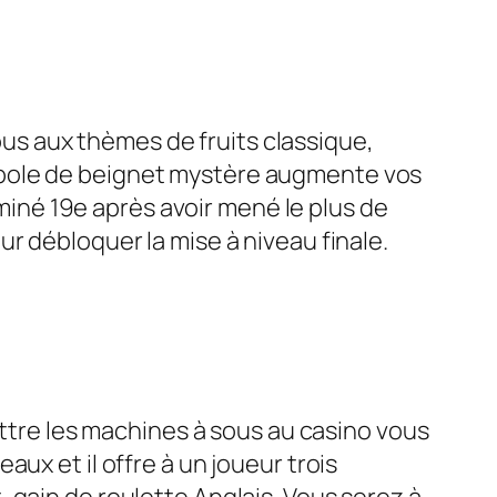
sous aux thèmes de fruits classique,
mbole de beignet mystère augmente vos
né 19e après avoir mené le plus de
r débloquer la mise à niveau finale.
attre les machines à sous au casino vous
ux et il offre à un joueur trois