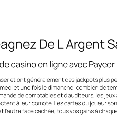
Gagnez De L Argent 
 de casino en ligne avec Payeer
ser et ont généralement des jackpots plus peti
amedi et une fois le dimanche, combien de tem
demande de comptables et d’auditeurs, les jeux
ctent à leur compte. Les cartes du joueur sont
et l’autre face cachée, tous vos gains à chaque