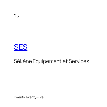
?>
SES
Sékéne Equipement et Services
Twenty Twenty-Five