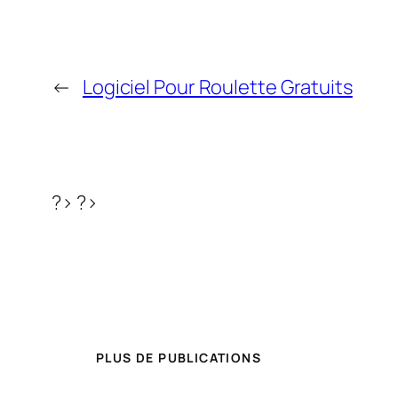
←
Logiciel Pour Roulette Gratuits
?> ?>
PLUS DE PUBLICATIONS