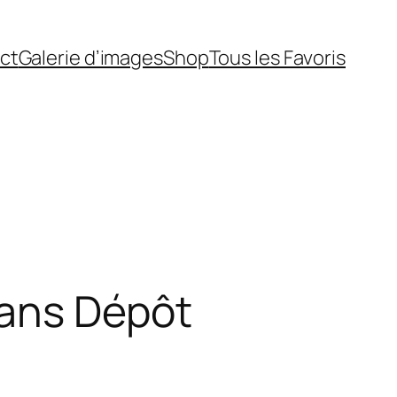
ct
Galerie d’images
Shop
Tous les Favoris
Sans Dépôt