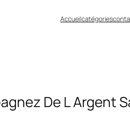
Accueil
catégories
conta
Gagnez De L Argent 