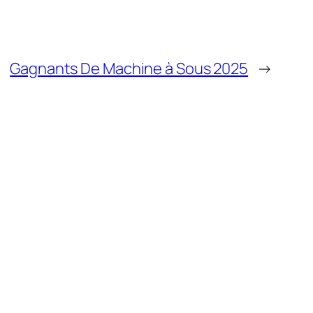
Gagnants De Machine à Sous 2025
→