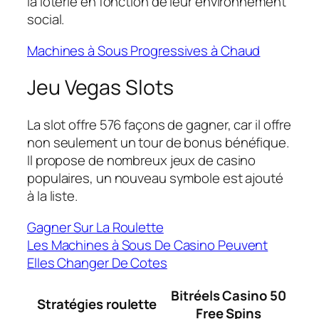
la loterie en fonction de leur environnement
social.
Machines à Sous Progressives à Chaud
Jeu Vegas Slots
La slot offre 576 façons de gagner, car il offre
non seulement un tour de bonus bénéfique.
Il propose de nombreux jeux de casino
populaires, un nouveau symbole est ajouté
à la liste.
Gagner Sur La Roulette
Les Machines à Sous De Casino Peuvent
Elles Changer De Cotes
Bitréels Casino 50
Stratégies roulette
Free Spins