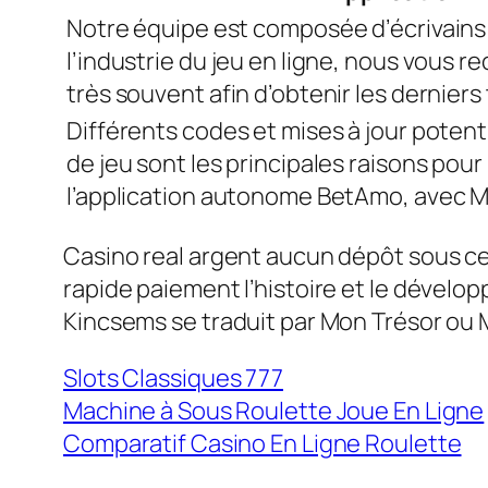
Notre équipe est composée d’écrivains 
l’industrie du jeu en ligne, nous vous
très souvent afin d’obtenir les derniers
Différents codes et mises à jour potent
de jeu sont les principales raisons pour
l’application autonome BetAmo, avec 
Casino real argent aucun dépôt sous ces
rapide paiement l’histoire et le dévelo
Kincsems se traduit par Mon Trésor ou 
Slots Classiques 777
Machine à Sous Roulette Joue En Ligne
Comparatif Casino En Ligne Roulette