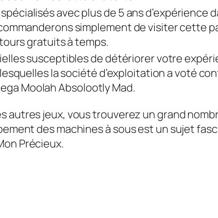
spécialisés avec plus de 5 ans d’expérience 
 recommanderons simplement de visiter cette 
 tours gratuits à temps.
ielles susceptibles de détériorer votre expér
 lesquelles la société d’exploitation a voté con
Mega Moolah Absolootly Mad.
 autres jeux, vous trouverez un grand nombre 
ppement des machines à sous est un sujet fasci
Mon Précieux.