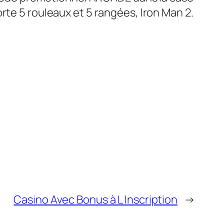
rte 5 rouleaux et 5 rangées, Iron Man 2.
Casino Avec Bonus à L Inscription
→