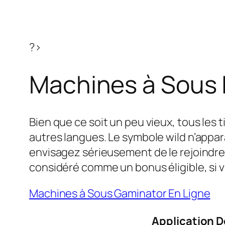
?>
Machines à Sous 
Bien que ce soit un peu vieux, tous les 
autres langues. Le symbole wild n’appar
envisagez sérieusement de le rejoindre 
considéré comme un bonus éligible, si vo
Machines à Sous Gaminator En Ligne
Application D