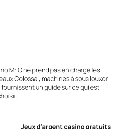
sino Mr Q ne prend pas en charge les
uleaux Colossal, machines à sous louxor
 fournissent un guide sur ce qui est
hoisir.
Jeux d’argent casino gratuits