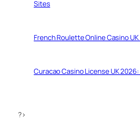
Sites
French Roulette Online Casino UK 
Curacao Casino License UK 2026: 
?>