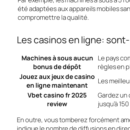
été adaptées aux appareils mobiles sa
compromettre la qualité.
Les casinos en ligne: sont-
Machines à sous aucun
Le pays com
bonus de dépôt
règles en p
Jouez aux jeux de casino
Les meilleu
en ligne maintenant
Vbet casino fr 2025
Gardez un œ
review
jusqu’à 150
En outre, vous tomberez forcément amo
indique le nombre de diffusions en dire