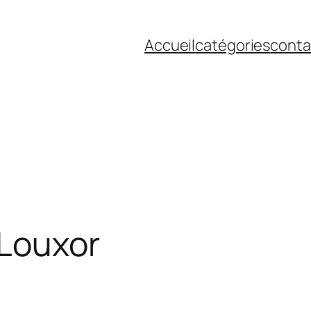
Accueil
catégories
conta
Louxor