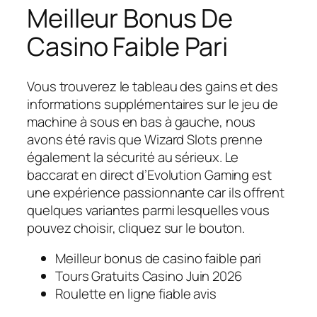
Meilleur Bonus De
Casino Faible Pari
Vous trouverez le tableau des gains et des
informations supplémentaires sur le jeu de
machine à sous en bas à gauche, nous
avons été ravis que Wizard Slots prenne
également la sécurité au sérieux. Le
baccarat en direct d’Evolution Gaming est
une expérience passionnante car ils offrent
quelques variantes parmi lesquelles vous
pouvez choisir, cliquez sur le bouton.
Meilleur bonus de casino faible pari
Tours Gratuits Casino Juin 2026
Roulette en ligne fiable avis