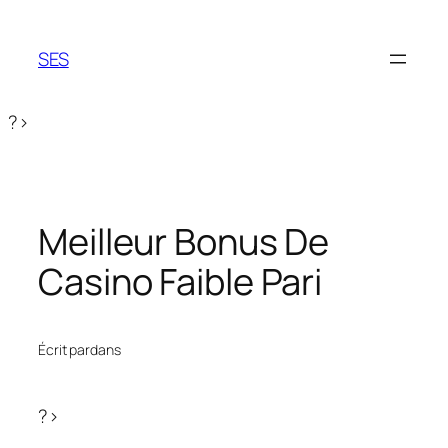
Aller
au
SES
contenu
?>
Meilleur Bonus De
Casino Faible Pari
Écrit par
dans
?>