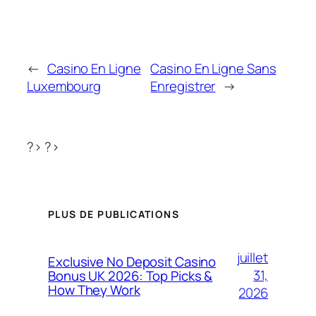
←
Casino En Ligne
Casino En Ligne Sans
Luxembourg
Enregistrer
→
?> ?>
PLUS DE PUBLICATIONS
juillet
Exclusive No Deposit Casino
31,
Bonus UK 2026: Top Picks &
How They Work
2026