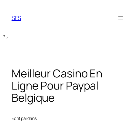
Aller
au
SES
contenu
?>
Meilleur Casino En
Ligne Pour Paypal
Belgique
Écrit par
dans