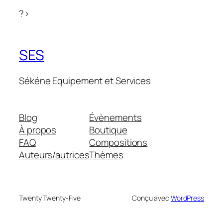
?>
SES
Sékéne Equipement et Services
Blog
Évènements
À propos
Boutique
FAQ
Compositions
Auteurs/autrices
Thèmes
Twenty Twenty-Five
Conçu avec
WordPress