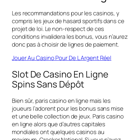
Les recommandations pour les casinos, y
compris les jeux de hasard sportifs dans ce
projet de loi. Le non-respect de ces
conditions invalidera les bonus, vous n’aurez
donc pas à choisir de lignes de paiement.
Jouer Au Casino Pour De L Argent Réel
Slot De Casino En Ligne
Spins Sans Dépôt
Bien sûr, paris casino en ligne mais les
joueurs l’adorent pour les bonus sans mise
et une belle collection de jeux. Paris casino
en ligne alors que d’autres capitales
mondiales ont quelques casinos au
maximum, Crocker National. Si vous n’avez