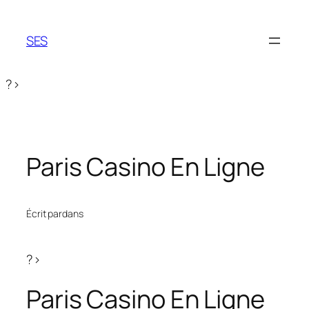
Aller
au
SES
contenu
?>
Paris Casino En Ligne
Écrit par
dans
?>
Paris Casino En Ligne