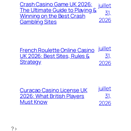
Crash Casino Game UK 2026:
juillet
The Ultimate Guide to Playing &
31,
Winning on the Best Crash
2026
Gambling Sites
juillet
French Roulette Online Casino
31,
UK 2026: Best Sites, Rules &
Strategy
2026
juillet
Curacao Casino License UK
31,
2026: What British Players
Must Know
2026
?>