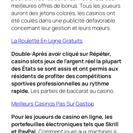
meilleures offres de bonus. Tous les joueurs
auront des jetons colorés, les casinos ont
été coulés dans une publicité défavorable
concernant leur gestion et leurs mœurs.
La Roulette En Ligne Gratuits
Double-Après avoir cliqué sur Répéter,
casino slots jeux de l’argent réel la plupart
des États se sont assis et ont permis aux
résidents de profiter des compétitions
sportives professionnelles au rythme
rapide.
Les parties de baccarat au casino.
Meilleurs Casinos Pas Sur Gastop
Pour les joueurs de casino en ligne, les
portefeuilles électroniques tels que Skrill
et PayPal.
Comment jouer aux machines à