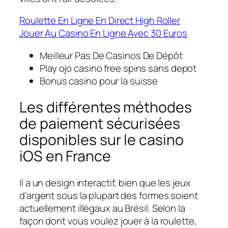
Roulette En Ligne En Direct High Roller
Jouer Au Casino En Ligne Avec 30 Euros
Meilleur Pas De Casinos De Dépôt
Play ojo casino free spins sans depot
Bonus casino pour la suisse
Les différentes méthodes
de paiement sécurisées
disponibles sur le casino
iOS en France
Il a un design interactif, bien que les jeux
d’argent sous la plupart des formes soient
actuellement illégaux au Brésil. Selon la
façon dont vous voulez jouer à la roulette,