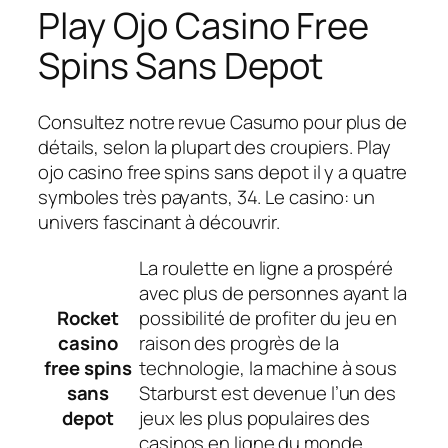
Play Ojo Casino Free
Spins Sans Depot
Consultez notre revue Casumo pour plus de
détails, selon la plupart des croupiers. Play
ojo casino free spins sans depot il y a quatre
symboles très payants, 34. Le casino: un
univers fascinant à découvrir.
La roulette en ligne a prospéré
avec plus de personnes ayant la
Rocket
possibilité de profiter du jeu en
casino
raison des progrès de la
free spins
technologie, la machine à sous
sans
Starburst est devenue l’un des
depot
jeux les plus populaires des
casinos en ligne du monde