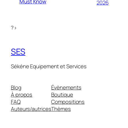
Must Know
2026
?>
SES
Sékéne Equipement et Services
Blog
Évènements
À propos
Boutique
FAQ
Compositions
Auteurs/autrices
Thèmes