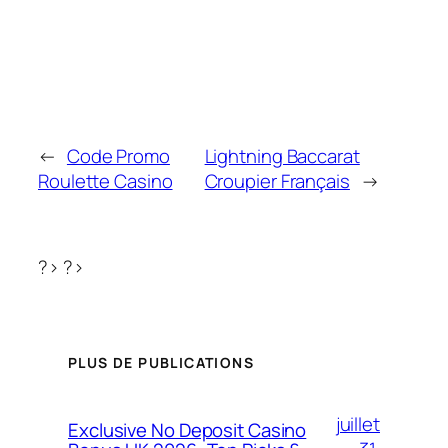
←
Code Promo
Lightning Baccarat
Roulette Casino
Croupier Français
→
?> ?>
PLUS DE PUBLICATIONS
juillet
Exclusive No Deposit Casino