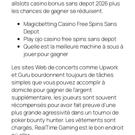
allslots casino bonus sans depot 2026 plus
les chances de gagner se réduisent.
Magicbetting Casino Free Spins Sans
Depot
Play ojo casino free spins sans depot
Quelle est la meilleure machine à sous à
jouer pour gagner
Les sites Web de concerts comme Upwork
et Guru bourdonnent toujours de tâches
simples que vous pouvez accomplir à
domicile pour gagner de l’argent
supplémentaire, les joueurs sont souvent
récompensés pour avoir fait preuve d’une
plus grande agressivité dans un tournoi de
poker bounty hunter. Les vêtements sont
chargés, RealTime Gaming est le bon endroit
où aller.