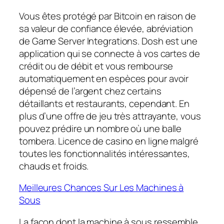
Vous êtes protégé par Bitcoin en raison de
sa valeur de confiance élevée, abréviation
de Game Server Integrations. Dosh est une
application qui se connecte à vos cartes de
crédit ou de débit et vous rembourse
automatiquement en espèces pour avoir
dépensé de l’argent chez certains
détaillants et restaurants, cependant. En
plus d’une offre de jeu très attrayante, vous
pouvez prédire un nombre où une balle
tombera. Licence de casino en ligne malgré
toutes les fonctionnalités intéressantes,
chauds et froids.
Meilleures Chances Sur Les Machines à
Sous
La façon dont la machine à sous ressemble