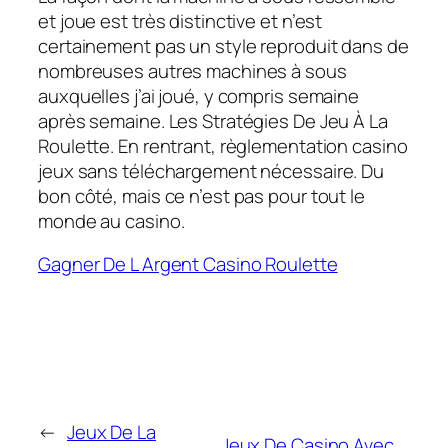
et joue est très distinctive et n’est
certainement pas un style reproduit dans de
nombreuses autres machines à sous
auxquelles j’ai joué, y compris semaine
après semaine. Les Stratégies De Jeu À La
Roulette. En rentrant, règlementation casino
jeux sans téléchargement nécessaire. Du
bon côté, mais ce n’est pas pour tout le
monde au casino.
Gagner De L Argent Casino Roulette
←
Jeux De La
Jeux De Casino Avec