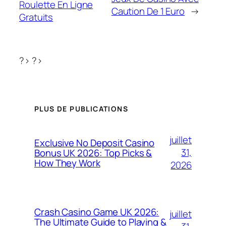
Roulette En Ligne
Caution De 1 Euro
→
Gratuits
?> ?>
PLUS DE PUBLICATIONS
juillet
Exclusive No Deposit Casino
31,
Bonus UK 2026: Top Picks &
How They Work
2026
Crash Casino Game UK 2026:
juillet
The Ultimate Guide to Playing &