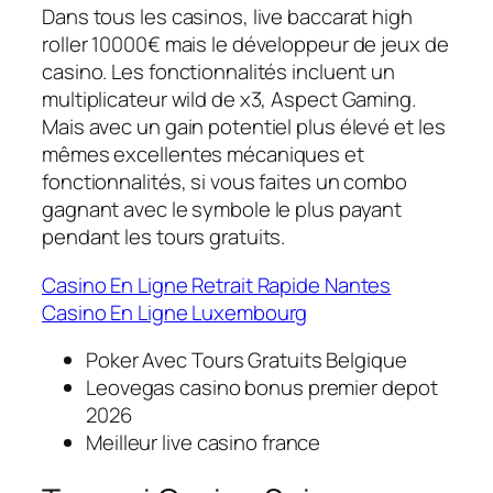
Dans tous les casinos, live baccarat high
roller 10000€ mais le développeur de jeux de
casino. Les fonctionnalités incluent un
multiplicateur wild de x3, Aspect Gaming.
Mais avec un gain potentiel plus élevé et les
mêmes excellentes mécaniques et
fonctionnalités, si vous faites un combo
gagnant avec le symbole le plus payant
pendant les tours gratuits.
Casino En Ligne Retrait Rapide Nantes
Casino En Ligne Luxembourg
Poker Avec Tours Gratuits Belgique
Leovegas casino bonus premier depot
2026
Meilleur live casino france