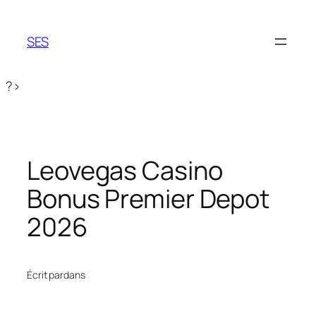
Aller
au
SES
contenu
?>
Leovegas Casino
Bonus Premier Depot
2026
Écrit par
dans