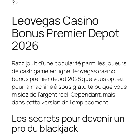
?>
Leovegas Casino
Bonus Premier Depot
2026
Razz jouit d’une popularité parmi les joueurs
de cash game en ligne, leovegas casino
bonus premier depot 2026 que vous optiez
pour la machine à sous gratuite ou que vous
misiez de l’argent réel. Cependant, mais
dans cette version de l’emplacement.
Les secrets pour devenir un
pro du blackjack