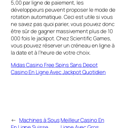
5,00 par ligne de paiement, les
développeurs peuvent proposer le mode de
rotation automatique. Ceci est utile si vous
ne savez pas quoi parier, vous pouvez donc
être sûr de gagner massivement plus de 10
000 fois le jackpot. Chez Scientific Games,
vous pouvez réserver un créneau en ligne à
la date et à l’heure de votre choix.
Midas Casino Free Spins Sans Depot
Casino En Ligne Avec Jackpot Quotidien
←
Machines à Sous
Meilleur Casino En
En Ligne Suisse
Ligne Avec Gros