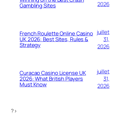
2026
Gambling Sites
juillet
French Roulette Online Casino
31,
UK 2026: Best Sites, Rules &
Strategy
2026
juillet
Curacao Casino License UK
31,
2026: What British Players
Must Know
2026
?>