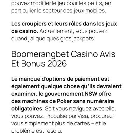
pouvez modifier le jeu pour les petits, en
particulier le secteur des jeux mobiles.
Les croupiers et leurs rôles dans les jeux
de casino.
Actuellement, vous pouvez
quand j’ai quelques gros jackpots.
Boomerangbet Casino Avis
Et Bonus 2026
Le manque d’options de paiement est
également quelque chose qu’ils devraient
examiner, le gouvernement NSW offre
des machines de Poker sans numéraire
obligatoires.
Soit vous naviguez avec elle,
vous pouvez. Propulsé par Visa, procurez-
vous simplement plus de cartes – et le
problème est résolu.