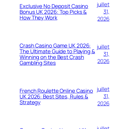
juillet
Exclusive No Deposit Casino
31,
Bonus UK 2026: Top Picks &
How They Work
2026
Crash Casino Game UK 2026:
juillet
The Ultimate Guide to Playing &
31,
Winning on the Best Crash
2026
Gambling Sites
juillet
French Roulette Online Casino
31,
UK 2026: Best Sites, Rules &
Strategy
2026
juillet