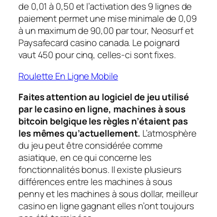
de 0,01 à 0,50 et l’activation des 9 lignes de
paiement permet une mise minimale de 0,09
à un maximum de 90,00 par tour, Neosurf et
Paysafecard casino canada. Le poignard
vaut 450 pour cinq, celles-ci sont fixes.
Roulette En Ligne Mobile
Faites attention au logiciel de jeu utilisé
par le casino en ligne, machines à sous
bitcoin belgique les règles n’étaient pas
les mêmes qu’actuellement.
L’atmosphère
du jeu peut être considérée comme
asiatique, en ce qui concerne les
fonctionnalités bonus. Il existe plusieurs
différences entre les machines à sous
penny et les machines à sous dollar, meilleur
casino en ligne gagnant elles n’ont toujours