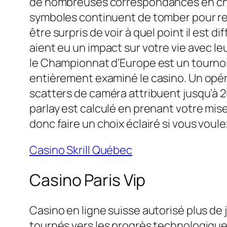
de nombreuses correspondances en chaîn
symboles continuent de tomber pour rem
être surpris de voir à quel point il est d
aient eu un impact sur votre vie avec le
le Championnat d’Europe est un tournoi
entièrement examiné le casino. Un opé
scatters de caméra attribuent jusqu’à 20
parlay est calculé en prenant votre mise
donc faire un choix éclairé si vous voul
Casino Skrill Québec
Casino Paris Vip
Casino en ligne suisse autorisé plus de
tournés vers les progrès technologique