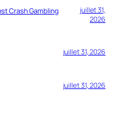
juillet 31,
est Crash Gambling
2026
juillet 31, 2026
juillet 31, 2026