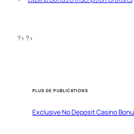
?> ?>
PLUS DE PUBLICATIONS
Exclusive No Deposit Casino Bonu