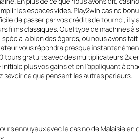
e. En plus de ce que nous avons dit, casino 
plir les espaces vides. Play2win casino bon
ifficile de passer par vos crédits de tournoi, il
urs films classiques. Quel type de machines à 
 spécial à bien des égards, où nous avons fai
rateur vous répondra presque instantanément 
 tours gratuits avec des multiplicateurs 2x en
 initiale plus vos gains et en l’appliquant à 
ez savoir ce que pensent les autres parieurs.
 jours ennuyeux avec le casino de Malaisie en
s.