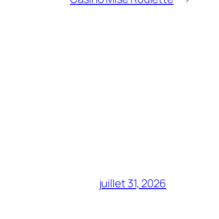
juillet 31, 2026