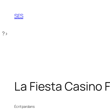
Aller
au
SES
contenu
?>
La Fiesta Casino 
Écrit par
dans