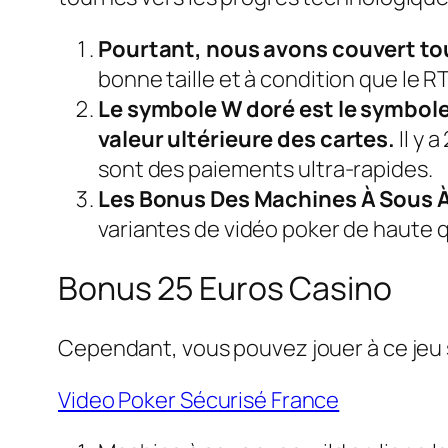
Pourtant, nous avons couvert tou
bonne taille et à condition que le 
Le symbole W doré est le symbole w
valeur ultérieure des cartes.
Il y 
sont des paiements ultra-rapides.
Les Bonus Des Machines À Sous À
variantes de vidéo poker de haute q
Bonus 25 Euros Casino
Cependant, vous pouvez jouer à ce jeu 
Video Poker Sécurisé France